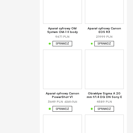
Aparat cyfrowy OM
Aparat cyfrowy Canon
System OM-1 II body
EOS R3
9671 PLN
21999 PLN
SPRAWDŹ
SPRAWDŹ
Aparat cyfrowy Canon
Obiektyw Sigma A 20
PowerShot V1
mm f/1.4 DG DN Sony E
4349 PLN
3649 PLN
4589 PLN
SPRAWDŹ
SPRAWDŹ