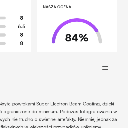
NASZA OCENA
8
6.5
84
%
8
8
kryte powłokami Super Electron Beam Coating, dzięki
być ograniczone do minimum. Podczas fotografowania w
ch nie trudno o świetlne artefakty. Niemniej jednak za
leksyjnych w większości przypadków unikniemy