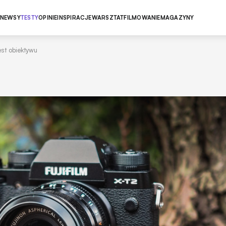
NEWSY
TESTY
OPINIE
INSPIRACJE
WARSZTAT
FILMOWANIE
MAGAZYNY
est obiektywu