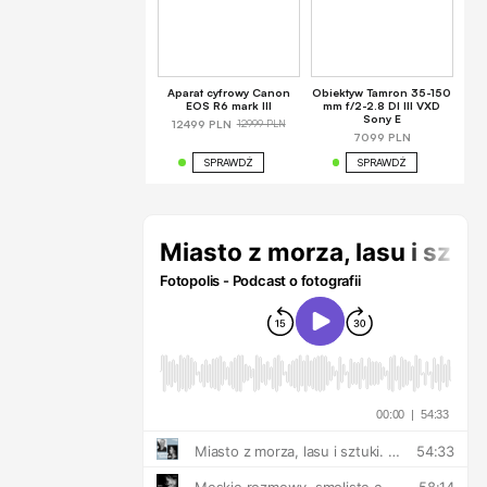
Aparat cyfrowy Canon
Obiektyw Tamron 35-150
EOS R6 mark III
mm f/2-2.8 DI III VXD
Sony E
12999 PLN
12499 PLN
7099 PLN
SPRAWDŹ
SPRAWDŹ