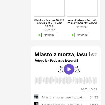
Obiektyw Tamron 35-150
Aparat cyfrowy Sony A7
mm f/2-2.8 DI III VXD
IV body (ILCE7M4B.CEC)
Sony E
8499 PLN
7099 PLN
SPRAWDŹ
SPRAWDŹ