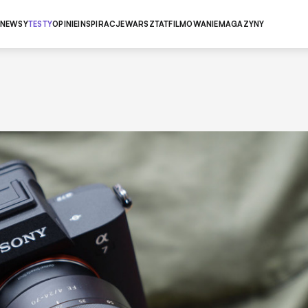
NEWSY
TESTY
OPINIE
INSPIRACJE
WARSZTAT
FILMOWANIE
MAGAZYNY