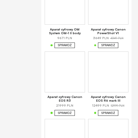
Aparat cyfrowy OM
Aparat cyfrowy Canon
System OM-1 II body
PowerShot V1
4349 PLN
9671 PLN
3649 PLN
SPRAWDŹ
SPRAWDŹ
Aparat cyfrowy Canon
Aparat cyfrowy Canon
EOS R3
EOS R6 mark III
12999 PLN
21999 PLN
12499 PLN
SPRAWDŹ
SPRAWDŹ