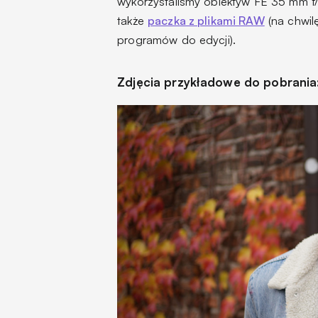
wykorzystaliśmy obiektyw FE 35 mm f
także
paczka z plikami RAW
(na chwil
programów do edycji).
Zdjęcia przykładowe do pobrania