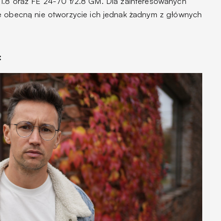
/1.8 oraz FE 24-70 f/2.8 GM. Dla zainteresowanych
ę obecną nie otworzycie ich jednak żadnym z głównych
: