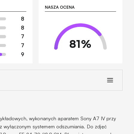
NASZA OCENA
8
8
7
81
%
7
9
przykładowych, wykonanych aparatem Sony A7 IV przy
 z wyłączonym systemem odszumiania. Do zdjęć