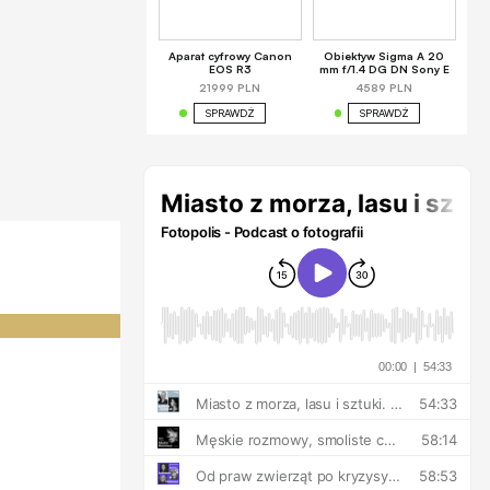
Aparat cyfrowy Canon
Obiektyw Sigma A 20
EOS R3
mm f/1.4 DG DN Sony E
21999 PLN
4589 PLN
SPRAWDŹ
SPRAWDŹ