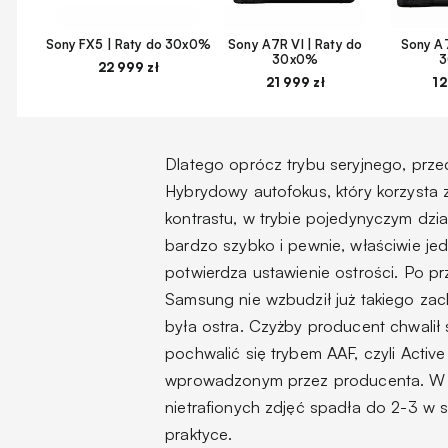
Sony FX5 | Raty do 30x0%
Sony A7R VI | Raty do
Sony A7
30x0%
22 999 zł
21 999 zł
12
Dlatego oprócz trybu seryjnego, przed
Hybrydowy autofokus, który korzysta 
kontrastu, w trybie pojedynyczym dzia
bardzo szybko i pewnie, właściwie je
potwierdza ustawienie ostrości. Po prz
Samsung nie wzbudził już takiego zachw
była ostra. Czyżby producent chwalił
pochwalić się trybem AAF, czyli Activ
wprowadzonym przez producenta. W pr
nietrafionych zdjęć spadła do 2-3 w ser
praktyce.