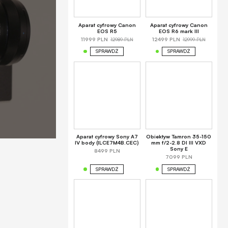
Aparat cyfrowy Canon
Aparat cyfrowy Canon
EOS R5
EOS R6 mark III
12989 PLN
12999 PLN
11999 PLN
12499 PLN
SPRAWDŹ
SPRAWDŹ
Aparat cyfrowy Sony A7
Obiektyw Tamron 35-150
IV body (ILCE7M4B.CEC)
mm f/2-2.8 DI III VXD
Sony E
8499 PLN
7099 PLN
SPRAWDŹ
SPRAWDŹ