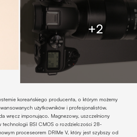
ystemie koreańskiego producenta, o którym możemy
awansowanych użytkowników i profesjonalistów.
da wręcz imponująco. Magnezowy, uszczelniony
w technologii BSI CMOS o rozdzielczości 28-
 nowym proceseorem DRIMe V, który jest szybszy od