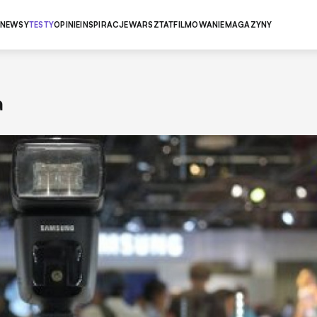
NEWSY
TESTY
OPINIE
INSPIRACJE
WARSZTAT
FILMOWANIE
MAGAZYNY
a