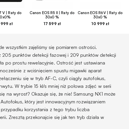
 V | Raty do
Canon EOS R5 II | Raty do
Canon EOS R6V | Raty do
30x0%
30x0 %
30x0 %
 999 zł
17 599 zł
10 999 zł
e wszystkim zajęliśmy się pomiarem ostrości.
z 205 punktów detekcji fazowej i 209 punktów detekcji
ła po prostu rewelacyjnie. Ostrość jest ustawiana
dnocześnie z wciśnięciem spustu migawki aparat
ełączeniu się w tryb AF-C, czyli ciągły autofokus,
ytu. W trybie 15 kl/s mniej niż połowa zdjęć w serii
 się na wyrost? Okazuje się, że nie! Samsung NX1 może
e Autofokus, który jest innowacyjnym rozwiązaniem
zypadku korzystania z tego trybu liczba
ii. Zresztą przekonajcie się jak ten tryb działa w