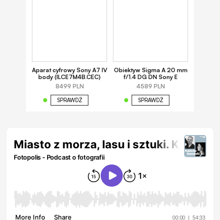
Aparat cyfrowy Sony A7 IV
Obiektyw Sigma A 20 mm
body (ILCE7M4B.CEC)
f/1.4 DG DN Sony E
8499 PLN
4589 PLN
SPRAWDŹ
SPRAWDŹ