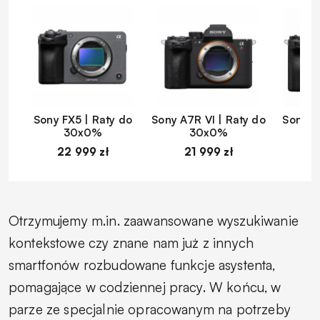
Sony FX5 | Raty do
Sony A7R VI | Raty do
Sony A
30x0%
30x0%
22 999 zł
21 999 zł
1
Otrzymujemy
m.in
. zaawansowane wyszukiwanie
kontekstowe czy znane nam już z innych
smartfonów rozbudowane funkcje asystenta,
pomagające w codziennej pracy. W końcu, w
parze ze specjalnie opracowanym na potrzeby