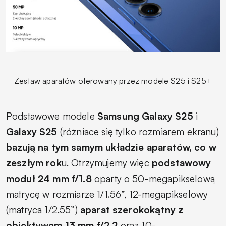
Zestaw aparatów oferowany przez modele S25 i S25+
Podstawowe modele
Samsung Galaxy S25
i
Galaxy S25
(różniace się tylko rozmiarem ekranu)
bazują na tym samym układzie aparatów, co w
zeszłym rok
u. Otrzymujemy więc
podstawowy
moduł 24 mm f/1.8
oparty o 50-megapikselową
matrycę w rozmiarze 1/1.56”, 12-megapikselowy
(matryca 1/2.55”)
aparat szerokokątny z
obiektywem 13 mm f/2.2
oraz 10-