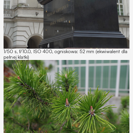
1/50 s, f/10.0, ISO 400, ogniskowa: 52 mm (ekwiwalent dla
pełnej klatki)