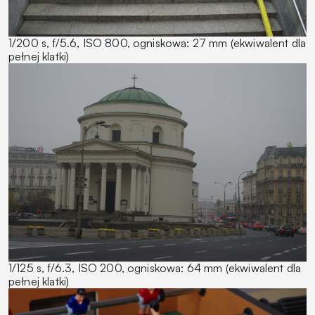
1/200 s, f/5.6, ISO 800, ogniskowa: 27 mm (ekwiwalent dla
pełnej klatki)
1/125 s, f/6.3, ISO 200, ogniskowa: 64 mm (ekwiwalent dla
pełnej klatki)