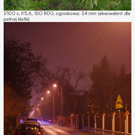
1/100 s, f/5.6, ISO 800, ogniskowa: 34 mm (ekwiwalent dla
pełnej klatki)