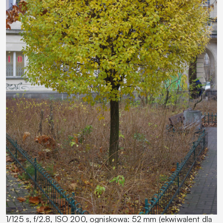
1/125 s, f/2.8, ISO 200, ogniskowa: 52 mm (ekwiwalent dla