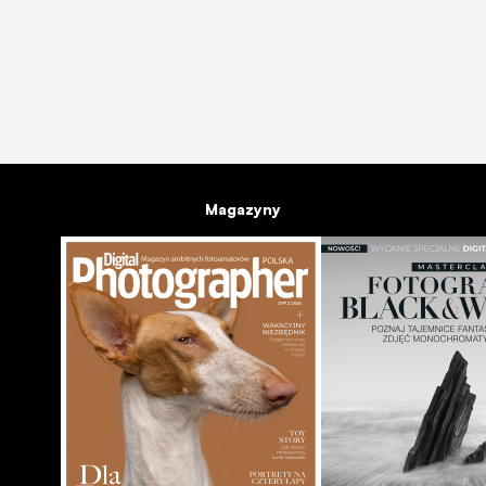
Sigma USB Dock dla Sony i Pentax
14.04.2014
Magazyny
NEWSY
APARATY
Aktualizacja firmware aparatów Pentax
06.03.2014