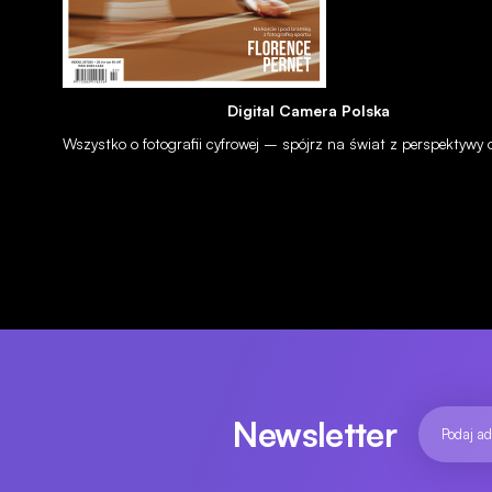
NEWSY
APARATY
Pełnoklatkowego Pentaxa zobaczymy dopiero na wiosnę
Digital Camera Polska
18.09.2015
Wszystko o fotografii cyfrowej – spójrz na świat z perspektywy
Newsletter
NEWSY
OBIEKTYWY
Sigma 18-300 mm f/3.5-6.3 DC MACRO HSM z mocowaniami S