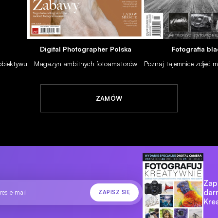
Digital Photographer Polska
Fotografia bla
 obiektywu
Magazyn ambitnych fotoamatorów
Poznaj tajemnice zdjęć
ZAMÓW
WARSZTAT
PORADNIKI
Pentax K-3 - opinia Grzegorza Pawlaka
24.02.2014
Zapi
dar
Kre
ony i