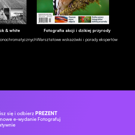
ck & white
Fotografia akcji i dzikiej przyrody
 monochromatycznych
Warsztatowe wskazówki i porady ekspertów
sz się i odbierz
PREZENT
mowe e-wydanie Fotografuj
atywnie