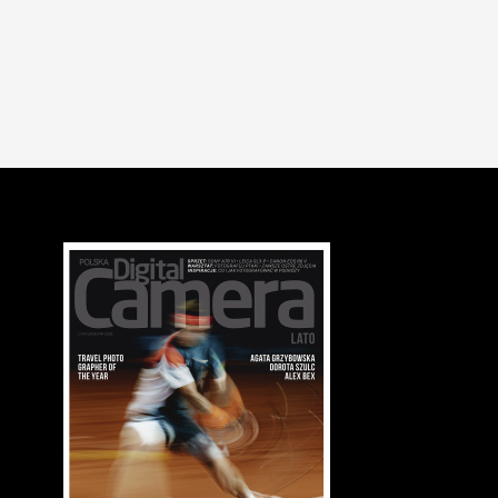
NEWSY
OBIEKTYWY
3 nowe obiektywy Pentax na horyzoncie
28.09.2015