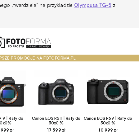
ego „twardziela” na przykładzie
Olympusa TG-5
z
PSZE PROMOCJE NA FOTOFORMA.PL
 V | Raty do
Canon EOS R5 II | Raty do
Canon EOS R6V | Raty do
30x0%
30x0 %
30x0 %
 999 zł
17 599 zł
10 999 zł