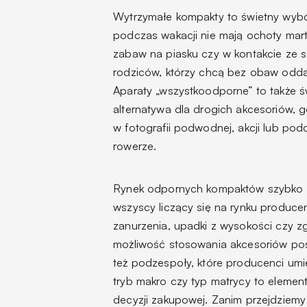
Wytrzymałe kompakty to świetny wybó
podczas wakacji nie mają ochoty martw
zabaw na piasku czy w kontakcie ze s
rodziców, którzy chcą bez obaw odd
Aparaty „wszystkoodporne” to także 
alternatywa dla drogich akcesoriów,
w fotografii podwodnej, akcji lub po
rowerze.
Rynek odpornych kompaktów szybko się
wszyscy liczący się na rynku producen
zanurzenia, upadki z wysokości czy z
możliwość stosowania akcesoriów pos
też podzespoły, które producenci umi
tryb makro czy typ matrycy to elemen
decyzji zakupowej. Zanim przejdziemy