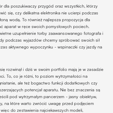
r dla poszukiwaczy przygód oraz wszystkich, którzy
ić się, czy delikatna elektronika nie ucierpi podczas
łoną wodą. To również najlepsza propozycja dla
ać aparat w ręce swoich pomysłowych pociech.
świetne uzupełnienie torby zaawansowanego fotografa i
 gdy podczas wyjazdów chcemy spróbować swoich sił
dczas aktywnego wypoczynku - wspinaczki czy jazdy na
 rozwinął i dziś w swoim portfolio mają je w zasadzie
ci. To, co je różni, to poziom wytrzymałości na
gniatanie, ale też bogactwo funkcji dodatkowych czy
zerzających potencjał aparatu. Nie bez znaczenia są
eścili pod wytrzymałym pancerzem - jasny obiektyw,
ty, na które warto zwrócić uwagę przed podjęciem
 więc do zestawienia najciekawszych modeli,