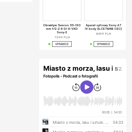
Obiektyw Tamron 35-150
Aparat cyfrowy Sony A7
mm f/2-2.8 DI III VXD
IV body (ILCE7M4B.CEC)
Sony E
8499 PLN
7099 PLN
SPRAWDŹ
SPRAWDŹ