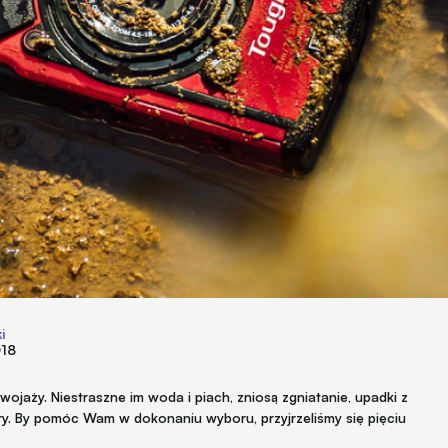
i
018
ojaży. Niestraszne im woda i piach,
zniosą zgniatanie, upadki z
ry. By pomóc Wam w dokonaniu wyboru, przyjrzeliśmy się pięciu