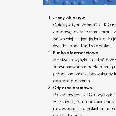
Jasny obiektyw
Obiektyw typu zoom (25–100 mm)
obudowę, dzięki czemu korpus 
Najważniejsza jest jednak duża
światła spada bardzo szybko!
Funkcje łącznościowe
Możliwość wysyłania zdjęć przez W
zaawansowane modele oferują r
głębokościomierz, pozwalający 
ciśnienie otoczenia.
Odporna obudowa
Prezentowany tu TG-5 wytrzyma u
Możemy się z nim bezpiecznie za
niezawodność w niskich temperat
od producenta.