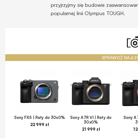
przyjrzyjmy się budowie zaawansowan
popularnej linii Olympus TOUGH.
SPRAWDŹ NAJLE
Sony FX5 | Raty do 30x0%
Sony A7R VI | Raty do
Sony A7
30x0%
22 999 zł
21 999 zł
12