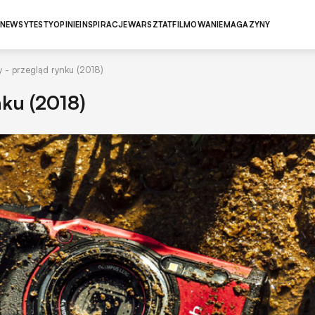
NEWSY
TESTY
OPINIE
INSPIRACJE
WARSZTAT
FILMOWANIE
MAGAZYNY
 - przegląd rynku (2018)
ku (2018)