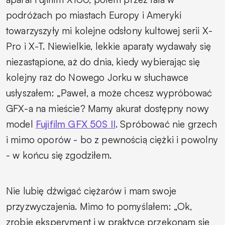
podróżach po miastach Europy i Ameryki
towarzyszyły mi kolejne odsłony kultowej serii X-
Pro i X-T. Niewielkie, lekkie aparaty wydawały się
niezastąpione, aż do dnia, kiedy wybierając się
kolejny raz do Nowego Jorku w słuchawce
usłyszałem: „Paweł, a może chcesz wypróbować
GFX-a na mieście? Mamy akurat dostępny nowy
model
Fujifilm GFX 50S II
. Spróbować nie grzech
i mimo oporów - bo z pewnością ciężki i powolny
- w końcu się zgodziłem.
Nie lubię dźwigać ciężarów i mam swoje
przyzwyczajenia. Mimo to pomyślałem: „Ok,
zrobię eksperyment i w praktyce przekonam się