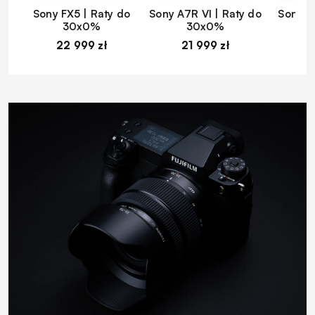
Sony FX5 | Raty do
Sony A7R VI | Raty do
Sony A
30x0%
30x0%
22 999 zł
21 999 zł
1