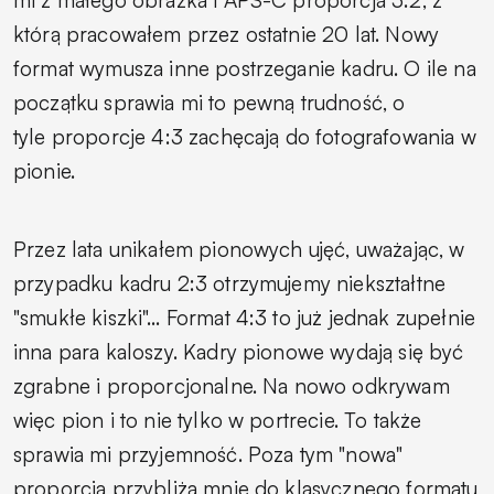
mi z małego obrazka i APS-C proporcja 3:2, z
którą pracowałem przez ostatnie 20 lat.
Nowy
format wymusza inne postrzeganie kadru. O ile na
początku sprawia mi to pewną trudność, o
tyle proporcje 4:3 zachęcają do fotografowania w
pionie.
Przez lata unikałem pionowych ujęć, uważając, w
przypadku kadru 2:3 otrzymujemy niekształtne
"smukłe kiszki"… Format 4:3 to już jednak zupełnie
inna para kaloszy. Kadry pionowe wydają się być
zgrabne i proporcjonalne. Na nowo odkrywam
więc pion i to nie tylko w portrecie. To także
sprawia mi przyjemność. Poza tym "nowa"
proporcja przybliża mnie do klasycznego formatu