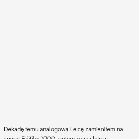
Dekadę temu analogową Leicę zamieniłem na
aparat Fujifilm X100, potem przez lata w