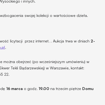
ysockiego i innych.
wzbogacenia swojej kolekcji o wartościowe dzieła.
liwość licytacji przez internet. . Aukcja trwa w dniach
2-
o.pl
.
ie można obejrzeć (po wcześniejszym umówieniu) w
(Skwer Tekli Bądarzewskiej) w Warszawie, kontakt:
55 22.
rodę
16 marca
o godz.
19.00
na trzecim piętrze
Domu