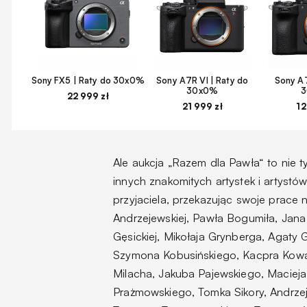
Sony FX5 | Raty do 30x0%
Sony A7R VI | Raty do
Sony A7
30x0%
22 999 zł
21 999 zł
12
Ale aukcja „Razem dla Pawła“ to nie ty
innych znakomitych artystek i artystó
przyjaciela, przekazując swoje prace n
Andrzejewskiej, Pawła Bogumiła, Jan
Gęsickiej, Mikołaja Grynberga, Agaty
Szymona Kobusińskiego, Kacpra Kowal
Milacha, Jakuba Pajewskiego, Maciej
Prażmowskiego, Tomka Sikory, Andrzej