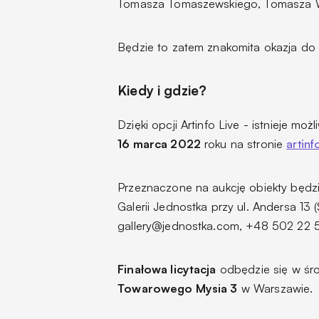
Tomasza Tomaszewskiego, Tomasza W
Będzie to zatem znakomita okazja do 
Kiedy i gdzie?
Dzięki opcji Artinfo Live - istnieje moż
16 marca 2022
roku na stronie
artinf
Przeznaczone na aukcję obiekty będz
Galerii Jednostka przy ul. Andersa 13 
gallery@jednostka.com, +48 502 22 
Finałowa licytacja
odbędzie się w ś
Towarowego Mysia 3
w Warszawie.