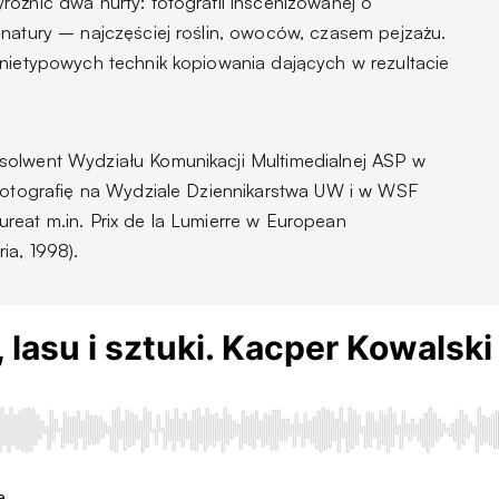
óżnić dwa nurty: fotografii inscenizowanej o
 natury – najczęściej roślin, owoców, czasem pejzażu.
 nietypowych technik kopiowania dających w rezultacie
solwent Wydziału Komunikacji Multimedialnej ASP w
 fotografię na Wydziale Dziennikarstwa UW i w WSF
reat m.in. Prix de la Lumierre w European
ia, 1998).