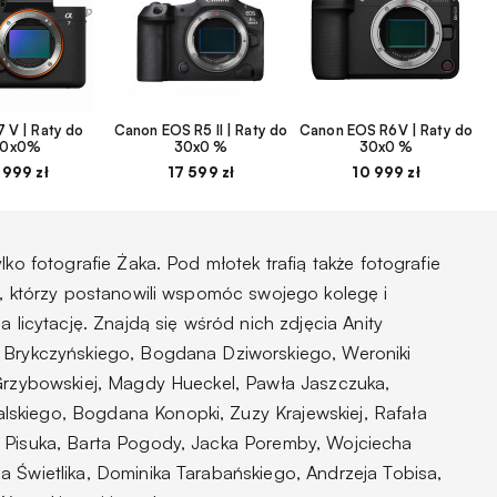
 V | Raty do
Canon EOS R5 II | Raty do
Canon EOS R6V | Raty do
30x0%
30x0 %
30x0 %
 999 zł
17 599 zł
10 999 zł
lko fotografie Żaka. Pod młotek trafią także fotografie
w, którzy postanowili wspomóc swojego kolegę i
a licytację. Znajdą się wśród nich zdjęcia Anity
a Brykczyńskiego, Bogdana Dziworskiego, Weroniki
 Grzybowskiej, Magdy Hueckel, Pawła Jaszczuka,
skiego, Bogdana Konopki, Zuzy Krajewskiej, Rafała
a Pisuka, Barta Pogody, Jacka Poremby, Wojciecha
a Świetlika, Dominika Tarabańskiego, Andrzeja Tobisa,