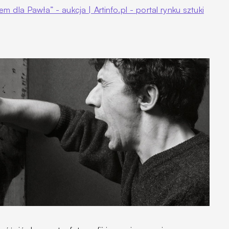
m dla Pawła” - aukcja | Artinfo.pl - portal rynku sztuki
a