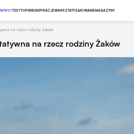
NEWSY
TESTY
OPINIE
INSPIRACJE
WARSZTAT
FILMOWANIE
MAGAZYNY
atywna na rzecz rodziny Żaków
tatywna na rzecz rodziny Żaków