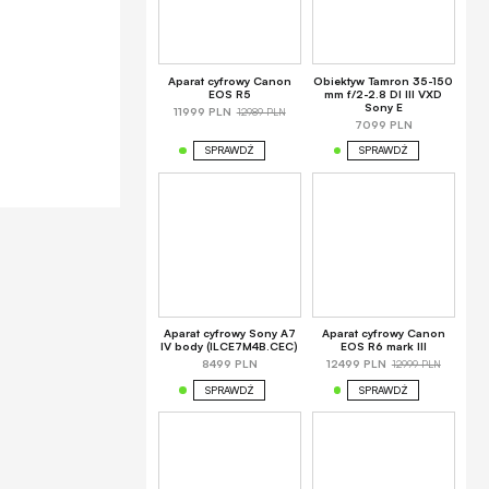
Aparat cyfrowy Canon
Obiektyw Tamron 35-150
EOS R5
mm f/2-2.8 DI III VXD
Sony E
12989 PLN
11999 PLN
7099 PLN
SPRAWDŹ
SPRAWDŹ
Aparat cyfrowy Sony A7
Aparat cyfrowy Canon
IV body (ILCE7M4B.CEC)
EOS R6 mark III
12999 PLN
8499 PLN
12499 PLN
SPRAWDŹ
SPRAWDŹ