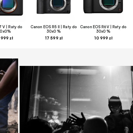
 V | Raty do
Canon EOS R5 II | Raty do
Canon EOS R6V | Raty do
30x0%
30x0 %
30x0 %
 999 zł
17 599 zł
10 999 zł