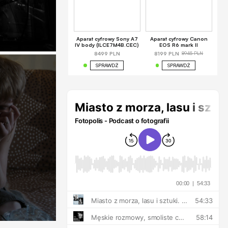
Aparat cyfrowy Sony A7
Aparat cyfrowy Canon
IV body (ILCE7M4B.CEC)
EOS R6 mark II
8945 PLN
8499 PLN
8199 PLN
SPRAWDŹ
SPRAWDŹ