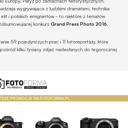
 Europy, Paryż po zamachach terrorystycznych,
nadzieja wygrywająca z ludzkimi dramatami, technika
 elit i polskich emigrantów - to niektóre z tematów
podsumowującej konkurs
Grand Press Photo 2016
.
nie 59 pojedynczych prac i 11 fotoreportaży, które
 spośród kilku tysięcy zdjęć nadesłanych do tegorocznej
PSZE PROMOCJE NA FOTOFORMA.PL