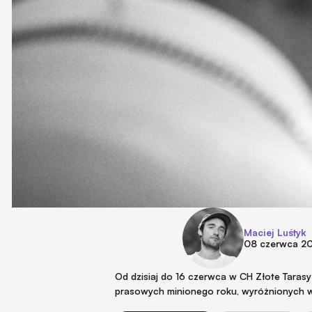
Maciej Luśtyk
08 czerwca 2
Od dzisiaj do 16 czerwca w CH Złote Taras
prasowych minionego roku, wyróżnionych w 