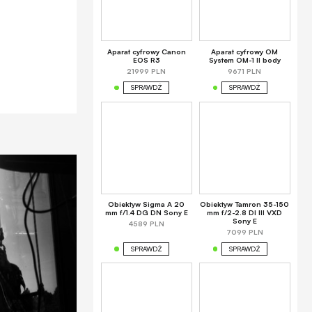
Aparat cyfrowy Canon
Aparat cyfrowy OM
EOS R3
System OM-1 II body
21999 PLN
9671 PLN
SPRAWDŹ
SPRAWDŹ
Obiektyw Sigma A 20
Obiektyw Tamron 35-150
mm f/1.4 DG DN Sony E
mm f/2-2.8 DI III VXD
Sony E
4589 PLN
7099 PLN
SPRAWDŹ
SPRAWDŹ