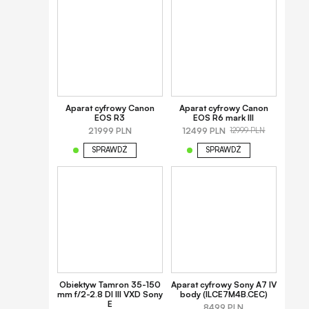
Aparat cyfrowy Canon
Aparat cyfrowy Canon
EOS R3
EOS R6 mark III
21999 PLN
12499 PLN
12999 PLN
SPRAWDŹ
SPRAWDŹ
Obiektyw Tamron 35-150
Aparat cyfrowy Sony A7 IV
mm f/2-2.8 DI III VXD Sony
body (ILCE7M4B.CEC)
E
8499 PLN