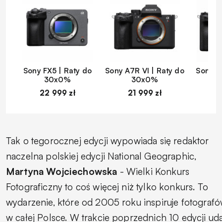
Sony FX5 | Raty do
Sony A7R VI | Raty do
Sony A
30x0%
30x0%
22 999 zł
21 999 zł
1
Tak o tegorocznej edycji wypowiada się redaktor
naczelna polskiej edycji National Geographic,
Martyna Wojciechowska
-
Wielki Konkurs
Fotograficzny to coś więcej niż tylko konkurs. To
wydarzenie, które od 2005 roku inspiruje fotograf
w całej Polsce. W trakcie poprzednich 10 edycji ud