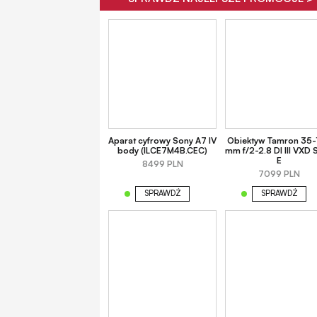
Aparat cyfrowy Sony A7 IV
Obiektyw Tamron 35-
body (ILCE7M4B.CEC)
mm f/2-2.8 DI III VXD 
E
8499 PLN
7099 PLN
SPRAWDŹ
SPRAWDŹ