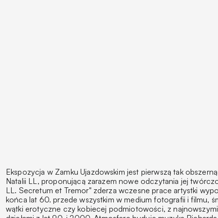
Ekspozycja w Zamku Ujazdowskim jest pierwszą tak obszerną
Natalii LL, proponującą zarazem nowe odczytania jej twórczo
LL. Secretum et Tremor" zderza wczesne prace artystki wypo
końca lat 60. przede wszystkim w medium fotografii i filmu, ś
wątki erotyczne czy kobiecej podmiotowości, z najnowszymi 
dziełami z lat 90. i 2000. Atmosferę buduje muzyka Richard