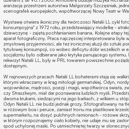
aranżacja przestrzeni autorstwa Małgorzaty Szczęśniak, jedne
scenografek europejskich, współtworzącej Nowy Teatr w Wa
Wystawę otwiera ikoniczny dla twórczości Natalii LL cykl foto
konsumpcyjna" z 1972 roku, przedstawiający modelkę - atrak
dziewczynę - zajętą pochłanianiem banana. Kolejne etapy tej
aparat fotograficzny. Praca najczęściej interpretowana była 
zmysłowej przyjemności, ale też ironicznej aluzji do sztuki p
tytułowej konsumpcji, co wobec deficytu dóbr wszelkich w 
socjalizmu było odbierane jako krytyka panującego systemu.
rekwizyt Natalii LL, były w PRL towarem powszechnie pożąd
dostępnym.
W najnowszych pracach Natalii LL bohaterami stają się walkiri
którymi wkraczamy w krąg mitologii germańskiej. Odyn, nordy
wojowników, mądrości, poezji i magii, współtwórca świata, 
czy Straszliwym, miał dar poznawania ludzkich myśli. Przedst
dwoma krukami, siedzącymi na jego barkach, z wilkiem u stóp 
Odyn Natalii LL nie budzi jednak grozy. Sfotografowany na t
w różowym boa i peruce, zamiast tronu ma plastikowe krzes
supermarketu, na dosyć pulchnych ramionach - różowe skrzy
w którym rozpoznajemy ciało kobiety, nie udaje mu się zasło
spod uchylonej maski. Po uśmiechniętej twarzy w słoneczny