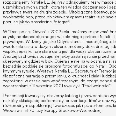
rozpoznajemy Natalię LL. Jej rysy odnajdujemy też w masce 
uszminkowanych ustach, którą ten władca doczesnego i bezt
przykrywa twarz na drugim zdjęciu. Mitologiczne bóstwo, 
wyobraźnię pop, przed obiektywem aparatu teatralizuje swo
pozując jak do pośmiertnej fotografii.
W "Transpolacji Odyna" z 2009 roku możemy rozpoznać And
artystę neokonceptualnego i wieloletniego partnera Natalii 
prywatnym. Widzimy go jako Odyna starca - niedołężnego, 
zwiotczałe ciało w dużym zbliżeniu możemy dokładnie ogląd
współczesną kulturę stare ciało jest dla widza obsceniczne, a
Andrzej Lachowicz pozuje, ale jakby zasłaniając się przed na
skierowanym gdzieś w bok. Opiera się nie na włóczni, a na la
bezradnie poddaje się prośbom fotografującej go Natalii. Ob
intymnym rytuale. Wystawa Natalia LL. Secretum et Tremor je
filozoficzną narracją o przemijaniu, o kruchości ciała i ludzkie
zagrożonej w czasie nam współczesnym, do czego odnosi si
wydarzeniami z 11 września 2001 roku cykl "Ptaki wolności".
Prezentacji towarzyszy obszerny katalog i przewodnik po wy
na który składają się performansy, prezentacje filmów oraz 
różnorodnym aspektom jej twórczości, jak np.: performans, ko
Wrocławia lat 70. czy Europy Środkowo-Wschodniej.