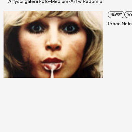
Artyści galerii Foto-Medium-Art w Radomiu
NEWSY
WY
Prace Nata