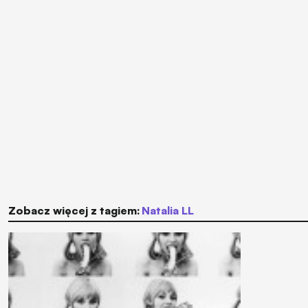
Zobacz więcej z tagiem:
Natalia LL