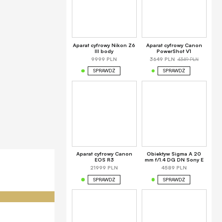
Aparat cyfrowy Nikon Z6
Aparat cyfrowy Canon
III body
PowerShot V1
4349 PLN
9999 PLN
3649 PLN
SPRAWDŹ
SPRAWDŹ
Aparat cyfrowy Canon
Obiektyw Sigma A 20
EOS R3
mm f/1.4 DG DN Sony E
21999 PLN
4589 PLN
SPRAWDŹ
SPRAWDŹ