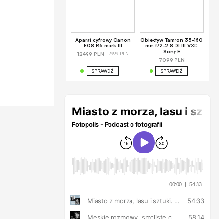
Aparat cyfrowy Canon
Obiektyw Tamron 35-150
EOS R6 mark III
mm f/2-2.8 DI III VXD
Sony E
12999 PLN
12499 PLN
7099 PLN
SPRAWDŹ
SPRAWDŹ