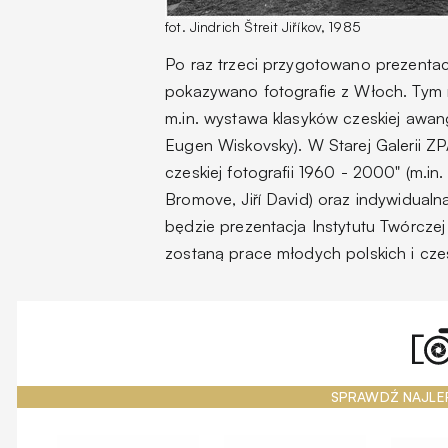
fot. Jindrich Štreit Jiříkov, 1985
Po raz trzeci przygotowano prezentac
pokazywano fotografie z Włoch. Tym 
m.in. wystawa klasyków czeskiej awanga
Eugen Wiskovsky). W Starej Galerii Z
czeskiej fotografii 1960 - 2000" (m.in
Bromove, Jiří David) oraz indywidualn
będzie prezentacja Instytutu Twórcze
zostaną prace młodych polskich i cze
SPRAWDŹ NAJLE