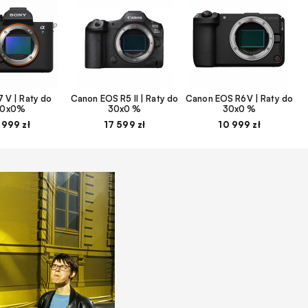
 V | Raty do
Canon EOS R5 II | Raty do
Canon EOS R6V | Raty do
30x0%
30x0 %
30x0 %
 999 zł
17 599 zł
10 999 zł