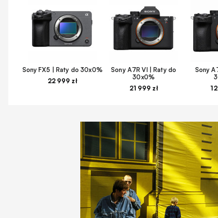
Sony FX5 | Raty do 30x0%
Sony A7R VI | Raty do
Sony A7
30x0%
22 999 zł
21 999 zł
12