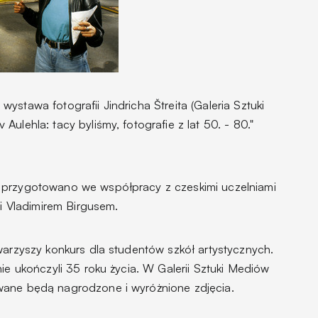
ystawa fotografii Jindricha Štreita (Galeria Sztuki
ulehla: tacy byliśmy, fotografie z lat 50. - 80."
 przygotowano we współpracy z czeskimi uczelniami
ii Vladimirem Birgusem.
warzyszy konkurs dla studentów szkół artystycznych.
ie ukończyli 35 roku życia. W Galerii Sztuki Mediów
wane będą nagrodzone i wyróżnione zdjęcia.