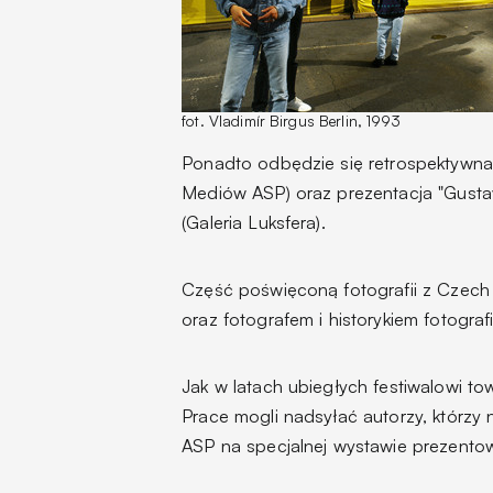
fot. Vladimír Birgus Berlin, 1993
Ponadto odbędzie się retrospektywna w
Mediów ASP) oraz prezentacja "Gustav A
(Galeria Luksfera).
Część poświęconą fotografii z Czech
oraz fotografem i historykiem fotograf
Jak w latach ubiegłych festiwalowi to
Prace mogli nadsyłać autorzy, którzy n
ASP na specjalnej wystawie prezento