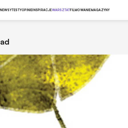
NEWSY
TESTY
OPINIE
INSPIRACJE
WARSZTAT
FILMOWANIE
MAGAZYNY
ład