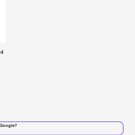
ad
 Google?