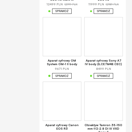
12999 PLN
12989 PLN
12499 PLN
11999 PLN
SPRAWDŹ
SPRAWDŹ
Aparat cyfrowy OM
Aparat cyfrowy Sony A7
System OM-1 II body
IV body (ILCE7M4B.CEC)
9671 PLN
8499 PLN
SPRAWDŹ
SPRAWDŹ
Aparat cyfrowy Canon
Obiektyw Tamron 35-150
EOS R3
mm f/2-2.8 DI III VXD