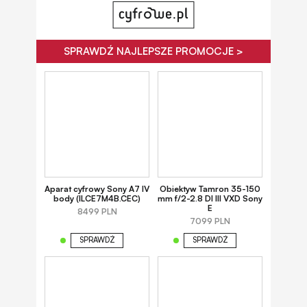
SPRAWDŹ NAJLEPSZE PROMOCJE >
Aparat cyfrowy Sony A7 IV
Obiektyw Tamron 35-150
body (ILCE7M4B.CEC)
mm f/2-2.8 DI III VXD Sony
E
8499 PLN
7099 PLN
SPRAWDŹ
SPRAWDŹ