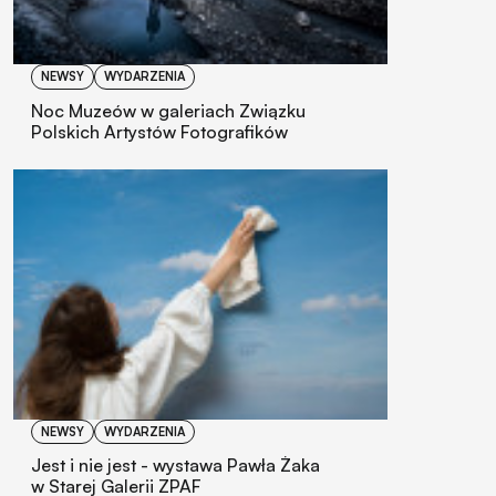
NEWSY
WYDARZENIA
Noc Muzeów w galeriach Związku
Polskich Artystów Fotografików
NEWSY
WYDARZENIA
Jest i nie jest - wystawa Pawła Żaka
w Starej Galerii ZPAF