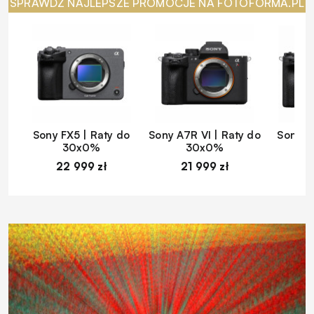
SPRAWDŹ NAJLEPSZE PROMOCJE NA FOTOFORMA.PL
Sony FX5 | Raty do
Sony A7R VI | Raty do
Sony A
30x0%
30x0%
22 999 zł
21 999 zł
1