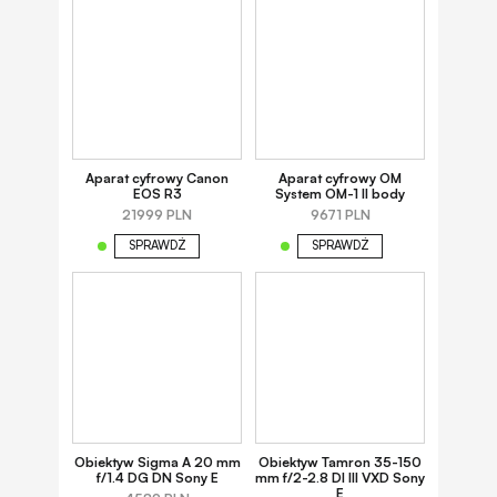
Aparat cyfrowy Canon
Aparat cyfrowy OM
EOS R3
System OM-1 II body
21999 PLN
9671 PLN
SPRAWDŹ
SPRAWDŹ
Obiektyw Sigma A 20 mm
Obiektyw Tamron 35-150
f/1.4 DG DN Sony E
mm f/2-2.8 DI III VXD Sony
E