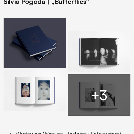
Silvia Pogoda | „Butterflies”
Wydawca: Wszyscy Jesteśmy Fotografami