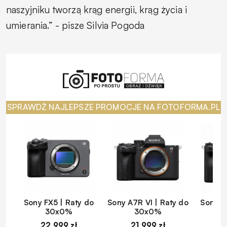
naszyjniku tworzą krąg energii, krąg życia i
umierania.” - pisze Silvia Pogoda
SPRAWDŹ NAJLEPSZE PROMOCJE NA FOTOFORMA.PL
Sony FX5 | Raty do
Sony A7R VI | Raty do
Sony A
30x0%
30x0%
22 999 zł
21 999 zł
1