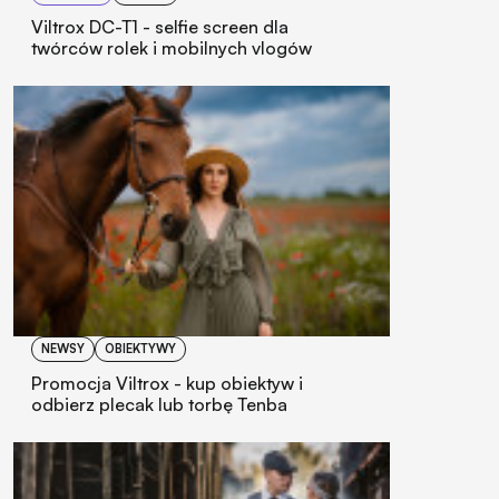
Viltrox DC-T1 - selfie screen dla
twórców rolek i mobilnych vlogów
NEWSY
OBIEKTYWY
Promocja Viltrox - kup obiektyw i
odbierz plecak lub torbę Tenba