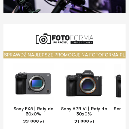
SPRAWDŹ NAJLEPSZE PROMOCJE NA FOTOFORMA.PL
Sony FX5 | Raty do
Sony A7R VI | Raty do
Sony A
30x0%
30x0%
22 999 zł
21 999 zł
1