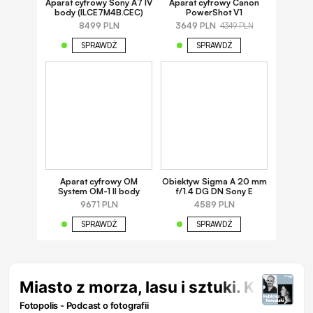
Aparat cyfrowy Sony A7 IV
Aparat cyfrowy Canon
body (ILCE7M4B.CEC)
PowerShot V1
8499 PLN
3649 PLN
4349 PLN
SPRAWDŹ
SPRAWDŹ
Aparat cyfrowy OM
Obiektyw Sigma A 20 mm
System OM-1 II body
f/1.4 DG DN Sony E
9671 PLN
4589 PLN
SPRAWDŹ
SPRAWDŹ