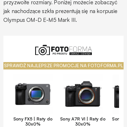
przyzwoite rozmiary. Poniżej możecie zobaczyć
jak nachodzące szkła prezentują się na korpusie
Olympus OM-D E-M5 Mark III.
SPRAWDŹ NAJLEPSZE PROMOCJE NA FOTOFORMA.PL
Sony FX5 | Raty do
Sony A7R VI | Raty do
Sony A
30x0%
30x0%