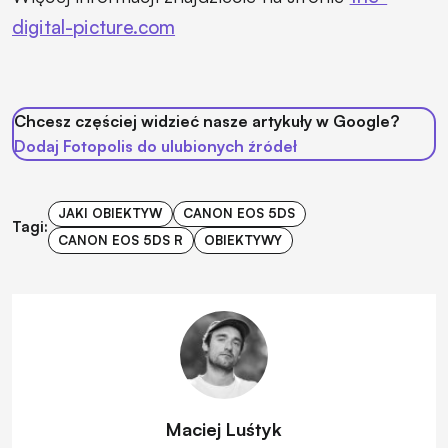
digital-picture.com
Chcesz częściej widzieć nasze artykuły w Google?
Dodaj Fotopolis do ulubionych źródeł
JAKI OBIEKTYW
CANON EOS 5DS
Tagi:
CANON EOS 5DS R
OBIEKTYWY
Maciej Luśtyk