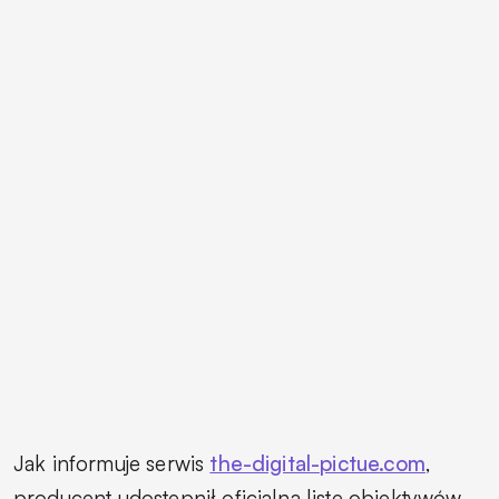
Jak informuje serwis
the-digital-pictue.com
,
producent udostępnił oficjalną listę obiektywów