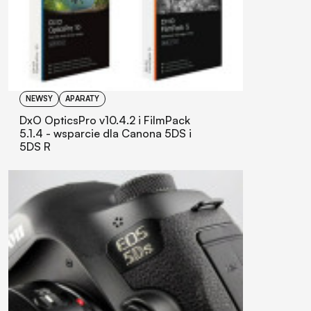
NEWSY
APARATY
DxO OpticsPro v10.4.2 i FilmPack
5.1.4 - wsparcie dla Canona 5DS i
5DS R