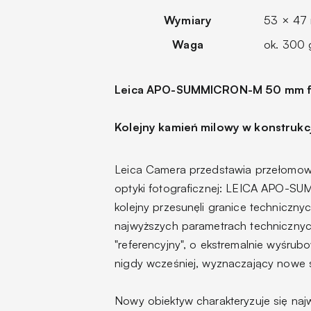
Wymiary
53 × 47
Waga
ok. 300 
Leica APO-SUMMICRON-M 50 mm f
Kolejny kamień milowy w konstrukc
Leica Camera przedstawia przełomowy
optyki fotograficznej: LEICA APO-SU
kolejny przesunęli granice techniczn
najwyższych parametrach technicznych
"referencyjny", o ekstremalnie wyśru
nigdy wcześniej, wyznaczający nowe s
Nowy obiektyw charakteryzuje się naj