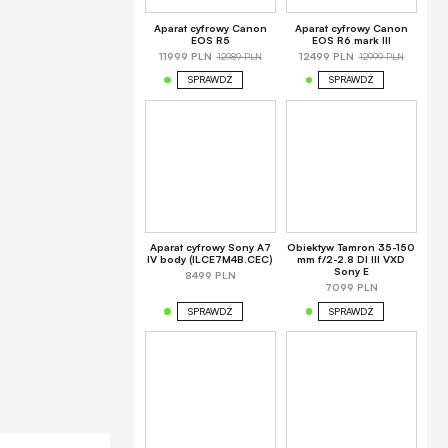
Aparat cyfrowy Canon
Aparat cyfrowy Canon
EOS R5
EOS R6 mark III
12989 PLN
12999 PLN
11999 PLN
12499 PLN
SPRAWDŹ
SPRAWDŹ
Aparat cyfrowy Sony A7
Obiektyw Tamron 35-150
IV body (ILCE7M4B.CEC)
mm f/2-2.8 DI III VXD
Sony E
8499 PLN
7099 PLN
SPRAWDŹ
SPRAWDŹ