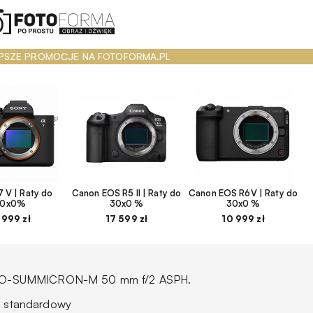
PSZE PROMOCJE NA FOTOFORMA.PL
 V | Raty do
Canon EOS R5 II | Raty do
Canon EOS R6V | Raty do
30x0%
30x0 %
30x0 %
 999 zł
17 599 zł
10 999 zł
PO-SUMMICRON-M 50 mm f/2 ASPH.
w standardowy