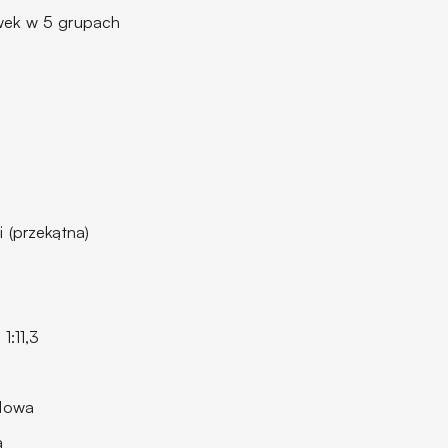
wek w 5 grupach
 (przekątna)
1:11,3
alowa
a