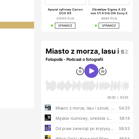
Aparat cyfrowy Canon
Obiektyw Sigma A 20
EOS R3
mm f/1.4 DG DN Sony E
21999 PLN
4589 PLN
SPRAWDŹ
SPRAWDŹ