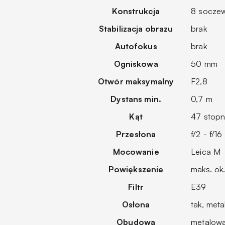
Konstrukcja
8 socze
Stabilizacja obrazu
brak
Autofokus
brak
Ogniskowa
50 mm
Otwór maksymalny
F2,8
Dystans min.
0,7 m
Kąt
47 stopni
Przesłona
f/2 - f/16
Mocowanie
Leica M
Powiększenie
maks. ok. 
Filtr
E39
Osłona
tak, met
Obudowa
metalow