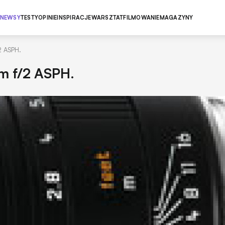
NEWSY
TESTY
OPINIE
INSPIRACJE
WARSZTAT
FILMOWANIE
MAGAZYNY
 ASPH.
 f/2 ASPH.