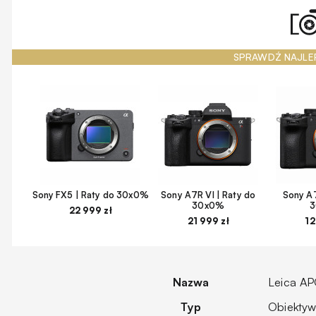
SPRAWDŹ NAJLE
Sony FX5 | Raty do 30x0%
Sony A7R VI | Raty do
Sony A7
30x0%
22 999 zł
21 999 zł
12
Nazwa
Leica A
Typ
Obiekty