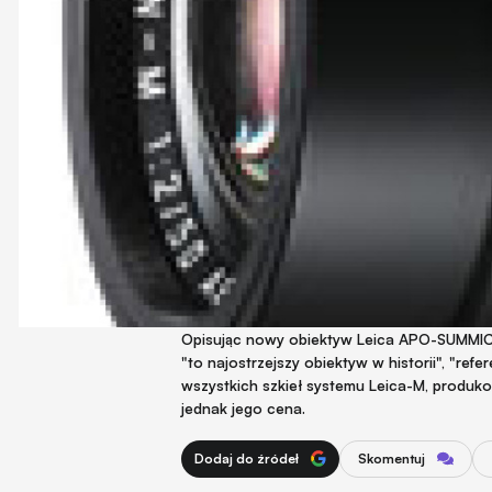
Opisując nowy obiektyw Leica APO-SUMMICR
"to najostrzejszy obiektyw w historii", "ref
wszystkich szkieł systemu Leica-M, produk
jednak jego cena.
Dodaj do źródeł
Skomentuj