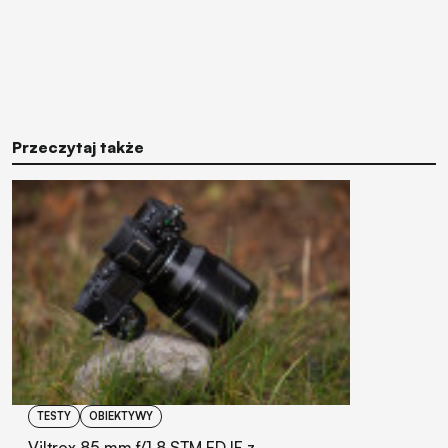
Przeczytaj także
TESTY
OBIEKTYWY
Viltrox 85 mm f/1.8 STM ED IF z