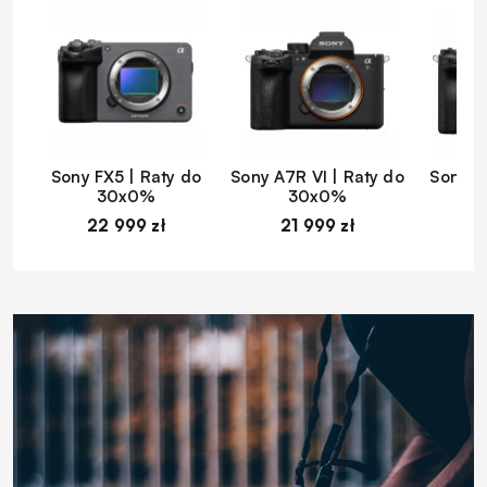
Sony FX5 | Raty do
Sony A7R VI | Raty do
Sony A
30x0%
30x0%
22 999 zł
21 999 zł
1