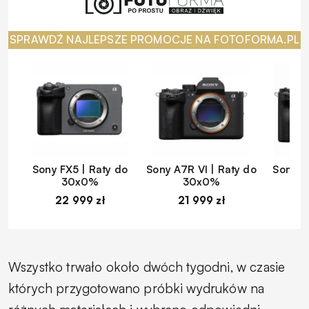
SPRAWDŹ NAJLEPSZE PROMOCJE NA FOTOFORMA.PL
Sony FX5 | Raty do
Sony A7R VI | Raty do
Sony A
30x0%
30x0%
22 999 zł
21 999 zł
1
Wszystko trwało około dwóch tygodni, w czasie
których przygotowano próbki wydruków na