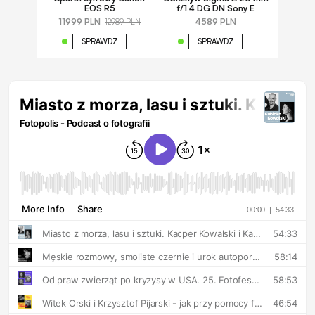
EOS R5
f/1.4 DG DN Sony E
11999 PLN
4589 PLN
12989 PLN
SPRAWDŹ
SPRAWDŹ