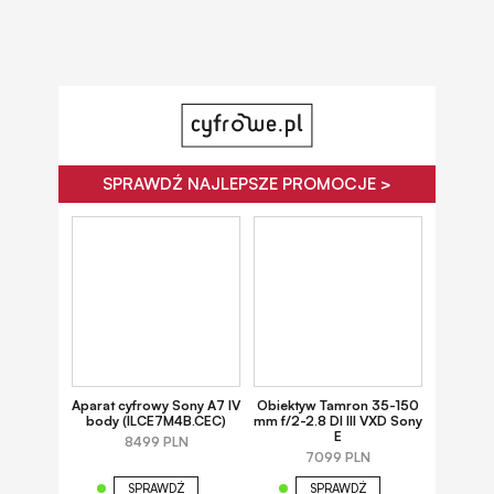
SPRAWDŹ NAJLEPSZE PROMOCJE >
Aparat cyfrowy Sony A7 IV
Obiektyw Tamron 35-150
body (ILCE7M4B.CEC)
mm f/2-2.8 DI III VXD Sony
E
8499 PLN
7099 PLN
SPRAWDŹ
SPRAWDŹ