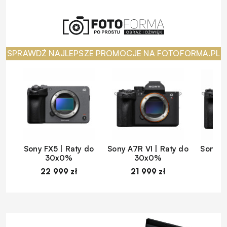
SPRAWDŹ NAJLEPSZE PROMOCJE NA FOTOFORMA.PL
Sony FX5 | Raty do
Sony A7R VI | Raty do
Sony A
30x0%
30x0%
22 999 zł
21 999 zł
1