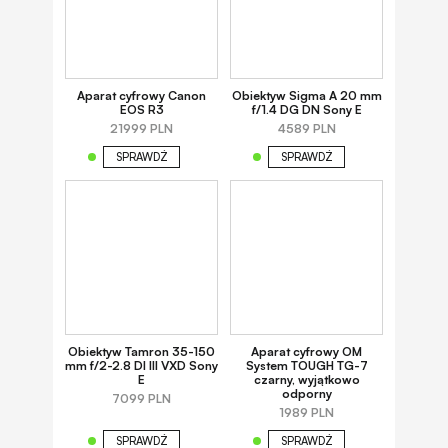
Aparat cyfrowy Canon
Obiektyw Sigma A 20 mm
EOS R3
f/1.4 DG DN Sony E
21999 PLN
4589 PLN
SPRAWDŹ
SPRAWDŹ
Obiektyw Tamron 35-150
Aparat cyfrowy OM
mm f/2-2.8 DI III VXD Sony
System TOUGH TG-7
E
czarny, wyjątkowo
odporny
7099 PLN
1989 PLN
SPRAWDŹ
SPRAWDŹ