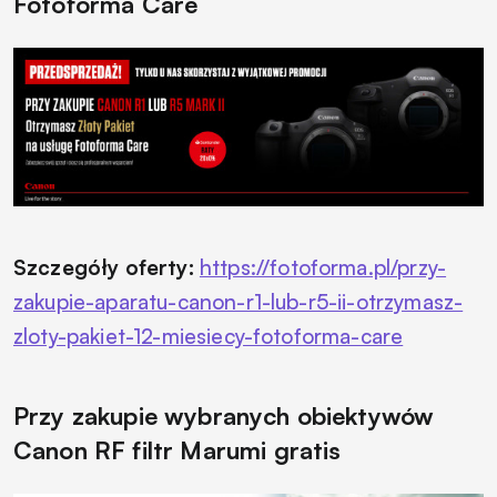
Fotoforma Care
Szczegóły oferty:
https://fotoforma.pl/przy-
zakupie-aparatu-canon-r1-lub-r5-ii-otrzymasz-
zloty-pakiet-12-miesiecy-fotoforma-care
Przy zakupie wybranych obiektywów
Canon RF filtr Marumi gratis