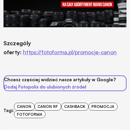
Szczegóły
oferty:
https://fotoforma.pl/promocje-canon
Chcesz częściej widzieć nasze artykuły w Google?
Dodaj Fotopolis do ulubionych źródeł
CANON
CANON RF
CASHBACK
PROMOCJA
Tagi:
FOTOFORMA