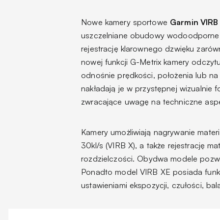
Nowe kamery sportowe
Garmin VIRB
uszczelniane obudowy wodoodporne d
rejestrację klarownego dzwięku zaró
nowej funkcji
G-Metrix
kamery odczytu
odnośnie prędkości, położenia lub na 
nakładają je w przystępnej wizualnie 
zwracające uwagę na techniczne aspe
Kamery umożliwiają nagrywanie materia
30kl/s (VIRB X), a także rejestrację m
rozdzielczości. Obydwa modele pozwo
Ponadto model VIRB XE posiada fun
ustawieniami ekspozycji, czułości, balan