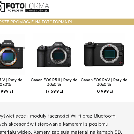
PSZE PROMOCJE NA FOTOFORMA.PL
 V | Raty do
Canon EOS R5 II | Raty do
Canon EOS R6V | Raty do
30x0%
30x0 %
30x0 %
 999 zł
17 599 zł
10 999 zł
wietlacze i moduły łączności Wi-fi oraz Bluetooth,
ch akcesoriów i sterowanie kamerami z poziomu
teriału wideo. Kamery zapisują materiał na kartach SD,