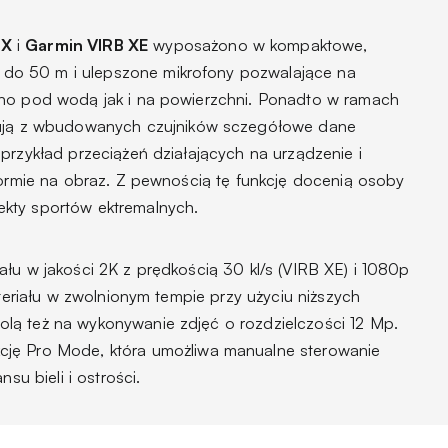
 X
i
Garmin VIRB XE
wyposażono w kompaktowe,
o 50 m i ulepszone mikrofony pozwalające na
wno pod wodą jak i na powierzchni. Ponadto w ramach
ją z wbudowanych czujników sczegółowe dane
przykład przeciążeń działających na urządzenie i
formie na obraz. Z pewnością tę funkcję docenią osoby
kty sportów ektremalnych.
łu w jakości 2K z prędkością 30 kl/s (VIRB XE) i 1080p
ateriału w zwolnionym tempie przy użyciu niższych
lą też na wykonywanie zdjęć o rozdzielczości 12 Mp.
kcję
Pro Mode
, która umożliwa manualne sterowanie
su bieli i ostrości.