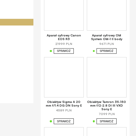
Aparat cyfrowy Canon
Aparat cyfrowy OM
EOS R3
System OM-1 II body
21999 PLN
9671 PLN
SPRAWDŹ
SPRAWDŹ
Obiektyw Sigma A 20
Obiektyw Tamron 35-150
mm f/1.4 DG DN Sony E
mm f/2-2.8 DI III VXD
Sony E
4589 PLN
7099 PLN
SPRAWDŹ
SPRAWDŹ