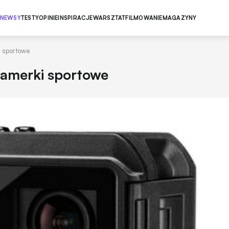
NEWSY
TESTY
OPINIE
INSPIRACJE
WARSZTAT
FILMOWANIE
MAGAZYNY
i sportowe
kamerki sportowe