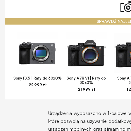
SPRAWDŹ NAJLE
Sony FX5 | Raty do 30x0%
Sony A7R VI | Raty do
Sony A7
30x0%
22 999 zł
21 999 zł
12
Urządzenia wyposażono w 1-calowe wyś
które pozwolą na używanie dodatkowy
urządzeń mobilnych oraz streaming ma