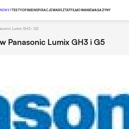
NEWSY
TESTY
OPINIE
INSPIRACJE
WARSZTAT
FILMOWANIE
MAGAZYNY
asonic Lumix GH3 i G5
ów Panasonic Lumix GH3 i G5