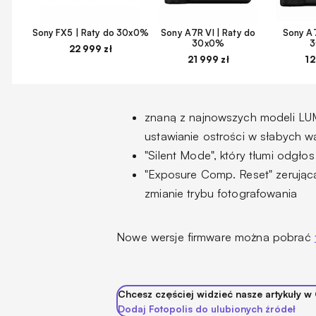
Sony FX5 | Raty do 30x0%
Sony A7R VI | Raty do
Sony A7
30x0%
22 999 zł
21 999 zł
12
znaną z najnowszych modeli LUM
ustawianie ostrości w słabych 
"Silent Mode", który tłumi odgło
"Exposure Comp. Reset" zerując
zmianie trybu fotografowania
Nowe wersje firmware można pobrać
Chcesz częściej widzieć nasze artykuły w
Dodaj Fotopolis do ulubionych źródeł