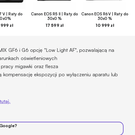
 V | Raty do
Canon EOS R5 II | Raty do
Canon EOS R6V | Raty do
30x0%
30x0 %
30x0 %
 999 zł
17 599 zł
10 999 zł
IX GF6 i G6 opcję "Low Light AF", pozwalającą na
warunkach oświetleniowych
s pracy migawki oraz flesza
ą kompensację ekspozycji po wyłączeniu aparatu lub
tutaj.
 Google?