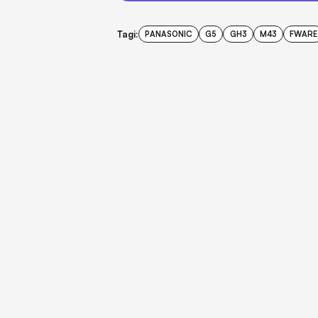
Tagi:
PANASONIC
G5
GH3
M43
FWARE