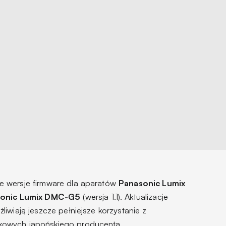
e wersje firmware dla aparatów
Panasonic Lumix
onic Lumix DMC-G5
(wersja 1.1). Aktualizacje
iwiają jeszcze pełniejsze korzystanie z
kowych japońskiego producenta.