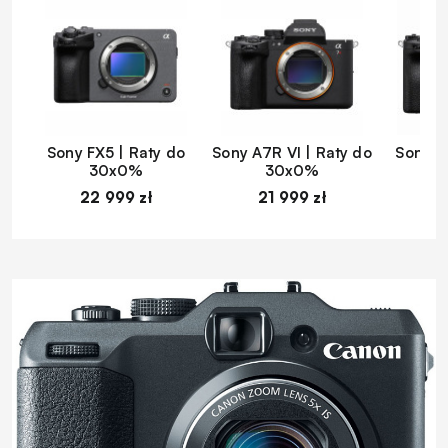
Sony FX5 | Raty do
Sony A7R VI | Raty do
Sony A
30x0%
30x0%
22 999 zł
21 999 zł
1