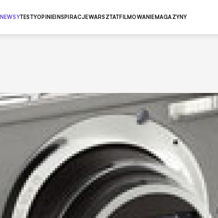
NEWSY
TESTY
OPINIE
INSPIRACJE
WARSZTAT
FILMOWANIE
MAGAZYNY