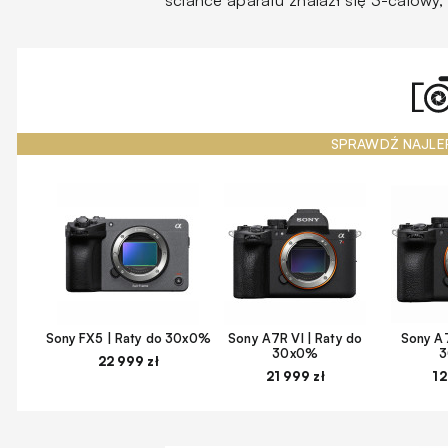
ściance aparatu znalazł się 3-calowy
SPRAWDŹ NAJLE
Sony FX5 | Raty do 30x0%
Sony A7R VI | Raty do
Sony A7
30x0%
22 999 zł
21 999 zł
12