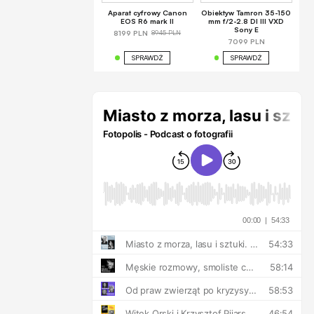
Aparat cyfrowy Canon
Obiektyw Tamron 35-150
EOS R6 mark II
mm f/2-2.8 DI III VXD
Sony E
8945 PLN
8199 PLN
7099 PLN
SPRAWDŹ
SPRAWDŹ