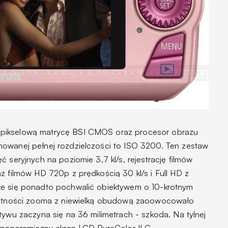
pikselową matrycę BSI CMOS oraz procesor obrazu
howanej pełnej rozdzielczości to ISO 3200. Ten zestaw
 seryjnych na poziomie 3,7 kl/s, rejestrację filmów
z filmów HD 720p z prędkością 30 kl/s i Full HD z
że się ponadto pochwalić obiektywem o 10-krotnym
krotności zooma z niewielką obudową zaoowocowało
tywu zaczyna się na 36 milimetrach - szkoda. Na tylnej