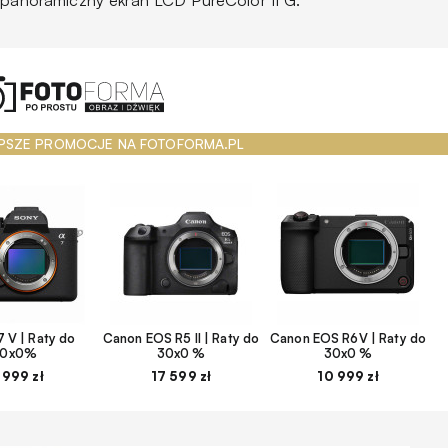
, panoramiczny ekran LCD PureColor II G.
PSZE PROMOCJE NA FOTOFORMA.PL
 V | Raty do
Canon EOS R5 II | Raty do
Canon EOS R6V | Raty do
30x0%
30x0 %
30x0 %
 999 zł
17 599 zł
10 999 zł