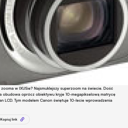
 zooma w IXUSie? Najsmuklejszy superzoom na świecie. Dość
wa obudowa oprócz obiektywu kryje 10-megapikselową matrycę
an LCD. Tym modelem Canon świętuje 10-lecie wprowadzenia
Kopiuj link