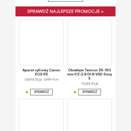
SPRAWDŹ NAJLEPSZE PROMOCJE >
Aparat cyfrowy Canon
Obiektyw Tamron 35-150
EOS R5
mm f/2-2.8 DI III VXD Sony
E
11999 PLN
12989 PLN
7099 PLN
SPRAWDŹ
SPRAWDŹ