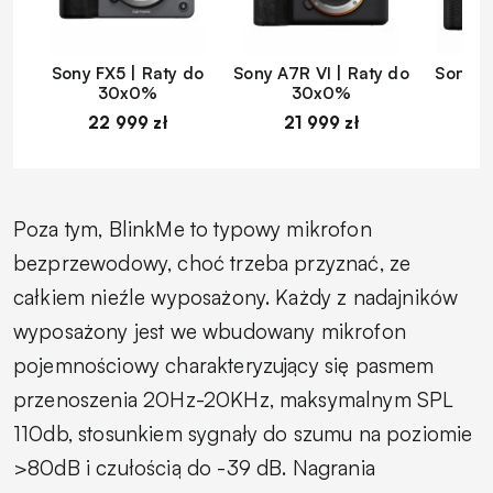
Sony FX5 | Raty do
Sony A7R VI | Raty do
Sony A
30x0%
30x0%
22 999 zł
21 999 zł
1
Poza tym, BlinkMe to typowy mikrofon
bezprzewodowy, choć trzeba przyznać, ze
całkiem nieźle wyposażony. Każdy z nadajników
wyposażony jest we wbudowany mikrofon
pojemnościowy charakteryzujący się pasmem
przenoszenia 20Hz-20KHz, maksymalnym SPL
110db, stosunkiem sygnały do szumu na poziomie
>80dB i czułością do -39 dB. Nagrania