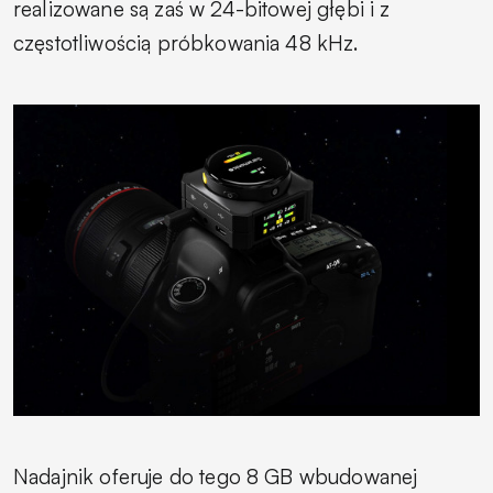
realizowane są zaś w 24-bitowej głębi i z
częstotliwością próbkowania 48 kHz.
Nadajnik oferuje do tego 8 GB wbudowanej