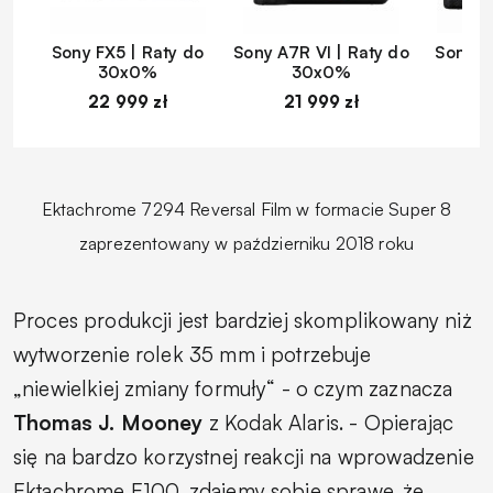
Sony FX5 | Raty do
Sony A7R VI | Raty do
Sony A
30x0%
30x0%
22 999 zł
21 999 zł
1
Ektachrome 7294 Reversal Film w formacie Super 8
zaprezentowany w październiku 2018 roku
Proces produkcji jest bardziej skomplikowany niż
wytworzenie rolek 35 mm i potrzebuje
„niewielkiej zmiany formuły“ - o czym zaznacza
Thomas J. Mooney
z Kodak Alaris.
- Opierając
się na bardzo korzystnej reakcji na wprowadzenie
Ektachrome E100, zdajemy sobie sprawę, że