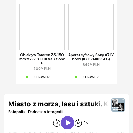
Obiektyw Tamron 35-150
Aparat cyfrowy Sony A7 IV
mm f/2-2.8 DI III VXD Sony
body (ILCE7M4B.CEC)
E
8499 PLN
7099 PLN
SPRAWDŹ
SPRAWDŹ