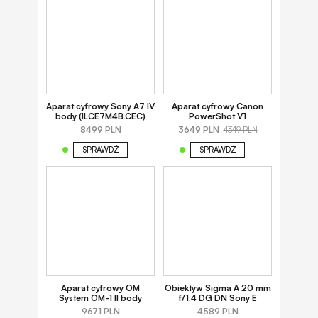
Aparat cyfrowy Sony A7 IV
Aparat cyfrowy Canon
body (ILCE7M4B.CEC)
PowerShot V1
8499 PLN
3649 PLN
4349 PLN
SPRAWDŹ
SPRAWDŹ
Aparat cyfrowy OM
Obiektyw Sigma A 20 mm
System OM-1 II body
f/1.4 DG DN Sony E
9671 PLN
4589 PLN