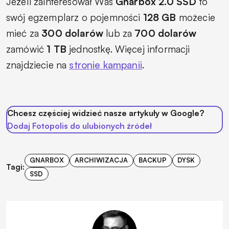
Jeżeli zainteresował Was
Gnarbox 2.0 SSD
to
swój egzemplarz o pojemności
128 GB
możecie
mieć za
300 dolarów
lub za
700 dolarów
zamówić
1 TB
jednostkę. Więcej informacji
znajdziecie na
stronie kampanii
.
Chcesz częściej widzieć nasze artykuły w Google?
Dodaj Fotopolis do ulubionych źródeł
GNARBOX
ARCHIWIZACJA
BACKUP
DYSK
Tagi:
SSD