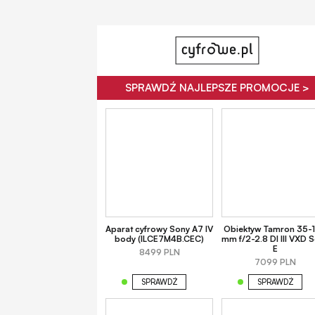
SPRAWDŹ NAJLEPSZE PROMOCJE >
Aparat cyfrowy Sony A7 IV
Obiektyw Tamron 35-
body (ILCE7M4B.CEC)
mm f/2-2.8 DI III VXD 
E
8499 PLN
7099 PLN
SPRAWDŹ
SPRAWDŹ