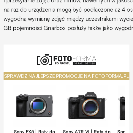
i przesyłanie zdjęć oraz filmów, nawet tych w jakoś
na raz do urządzenia mogą być podłączone aż 4 os
wygodną wymianę zdjęć między uczestnikami wyciecz
GB pojemności Gnarbox posłuży także jako wygodn
SPRAWDŹ NAJLEPSZE PROMOCJE NA FOTOFORMA.PL
Sony FX5 | Raty do
Sony A7R VI | Raty do
Sony A