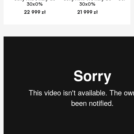
30x0%
30x0%
22 999 zł
21 999 zł
1