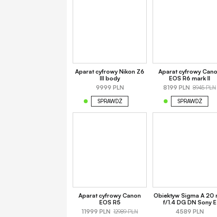
Aparat cyfrowy Nikon Z6
Aparat cyfrowy Can
III body
EOS R6 mark II
9999 PLN
8199 PLN
8945 PLN
SPRAWDŹ
SPRAWDŹ
Aparat cyfrowy Canon
Obiektyw Sigma A 20
EOS R5
f/1.4 DG DN Sony E
11999 PLN
4589 PLN
12989 PLN