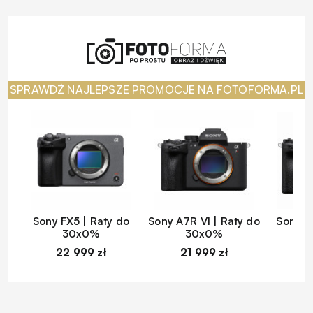
SPRAWDŹ NAJLEPSZE PROMOCJE NA FOTOFORMA.PL
Sony FX5 | Raty do
Sony A7R VI | Raty do
Sony A
30x0%
30x0%
22 999 zł
21 999 zł
1