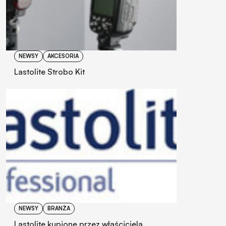
NEWSY
AKCESORIA
Lastolite Strobo Kit
NEWSY
BRANŻA
Lastolite kupione przez właściciela