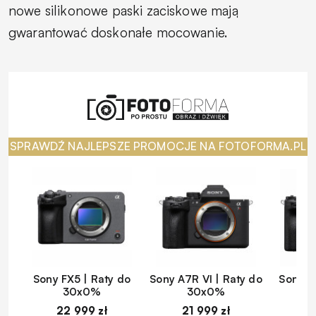
nowe silikonowe paski zaciskowe mają
gwarantować doskonałe mocowanie.
SPRAWDŹ NAJLEPSZE PROMOCJE NA FOTOFORMA.PL
Sony FX5 | Raty do
Sony A7R VI | Raty do
Sony A
30x0%
30x0%
22 999 zł
21 999 zł
1