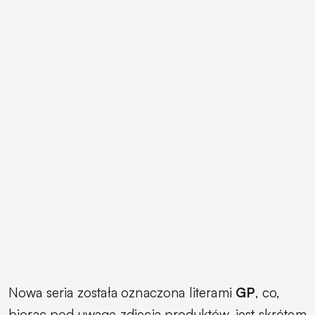
Nowa seria została oznaczona literami
GP
, co,
biorąc pod uwagę zdjęcia produktów, jest skrótem