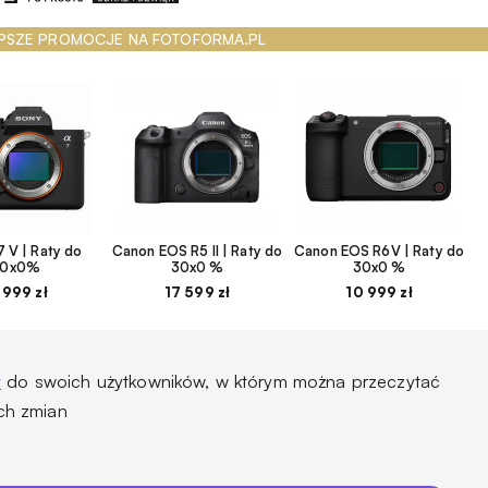
PSZE PROMOCJE NA FOTOFORMA.PL
 V | Raty do
Canon EOS R5 II | Raty do
Canon EOS R6V | Raty do
30x0%
30x0 %
30x0 %
 999 zł
17 599 zł
10 999 zł
y
do swoich użytkowników, w którym można przeczytać
ch zmian