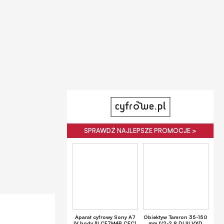
SPRAWDŹ NAJLEPSZE PROMOCJE >
Aparat cyfrowy Sony A7
Obiektyw Tamron 35-150
IV body (ILCE7M4B.CEC)
mm f/2-2.8 DI III VXD