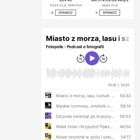
EOS R5
mm f/1.4 DG DN Sony E
12989 PLN
11999 PLN
4589 PLN
SPRAWDŹ
SPRAWDŹ