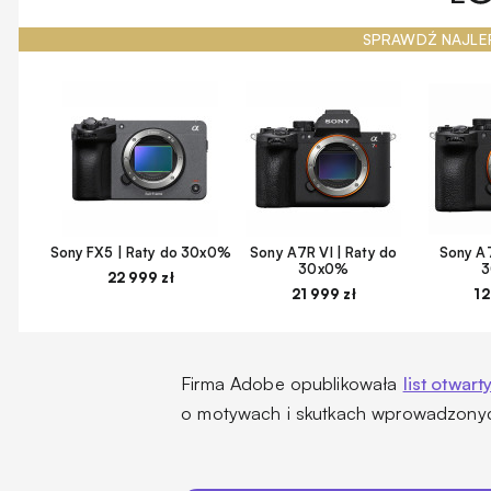
SPRAWDŹ NAJLE
Sony FX5 | Raty do 30x0%
Sony A7R VI | Raty do
Sony A7
30x0%
22 999 zł
21 999 zł
12
Firma Adobe opublikowała
list otwart
o motywach i skutkach wprowadzony