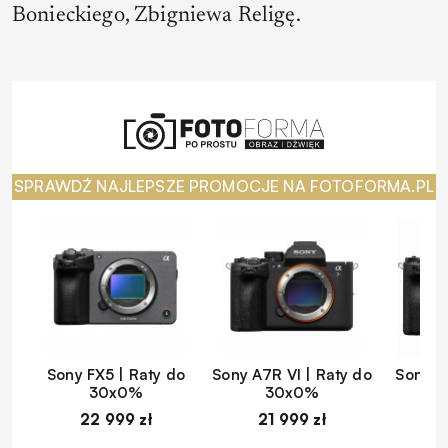
Bonieckiego, Zbigniewa Religę.
SPRAWDŹ NAJLEPSZE PROMOCJE NA FOTOFORMA.PL
Sony FX5 | Raty do
Sony A7R VI | Raty do
Sony A
30x0%
30x0%
22 999 zł
21 999 zł
1