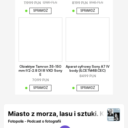
11999 PLN
8199 PLN
12989 PLN
8945 PLN
SPRAWDŹ
SPRAWDŹ
Obiektyw Tamron 35-150
Aparat cyfrowy Sony A7 IV
mm f/2-2.8 DI III VXD Sony
body (ILCE7M4B.CEC)
E
8499 PLN
7099 PLN
SPRAWDŹ
SPRAWDŹ