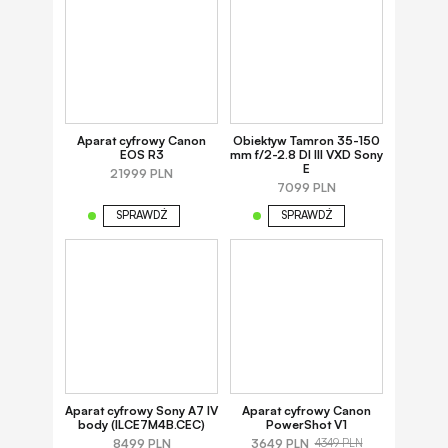
Aparat cyfrowy Canon
Obiektyw Tamron 35-150
EOS R3
mm f/2-2.8 DI III VXD Sony
E
21999 PLN
7099 PLN
SPRAWDŹ
SPRAWDŹ
Aparat cyfrowy Sony A7 IV
Aparat cyfrowy Canon
body (ILCE7M4B.CEC)
PowerShot V1
8499 PLN
3649 PLN
4349 PLN