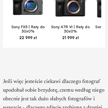
Sony FX5 | Raty do
Sony A7R VI | Raty do
Sony A
30x0%
30x0%
22 999 zł
21 999 zł
1
Jeśli więc jesteście ciekawi dlaczego fotograf
upodobał sobie brzydotę, czemu według niego
obecnie jest tak dużo słabych fotografów i
wreszcie - dlaczego zdjęcie zrobione z drugiej