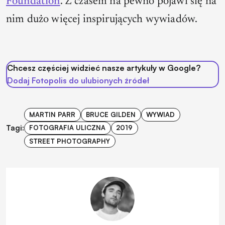
Foundation
. Z czasem na pewno pojawi się na
nim dużo więcej inspirujących wywiadów.
Chcesz częściej widzieć nasze artykuły w Google?
Dodaj Fotopolis do ulubionych źródeł
MARTIN PARR
BRUCE GILDEN
WYWIAD
Tagi:
FOTOGRAFIA ULICZNA
2019
STREET PHOTOGRAPHY