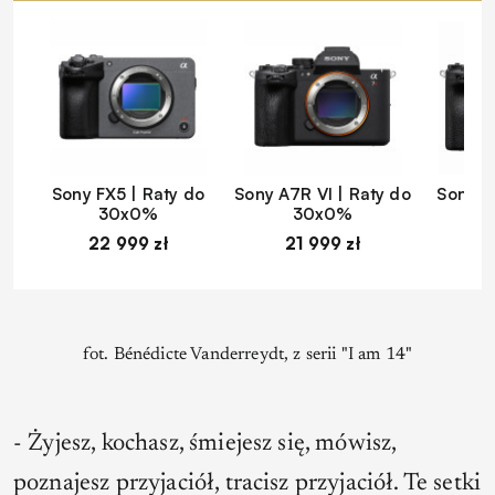
Sony FX5 | Raty do
Sony A7R VI | Raty do
Sony A
30x0%
30x0%
22 999 zł
21 999 zł
1
fot. Bénédicte Vanderreydt, z serii "I am 14"
-
Żyjesz, kochasz, śmiejesz się, mówisz,
poznajesz przyjaciół, tracisz przyjaciół. Te setki