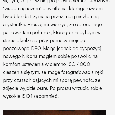
się tym, że jest w niej po prostu ciemno. Jedynym
"wspomagaczem" oświetlenia, którego użyłem
była blenda trzymana przez moją niezłomną
asystentkę. Proszę mi wierzyć, że oprócz tego
panował tam półmrok, którego nie byłbym w
stanie okiełznać przy pomocy mojego
poczciwego D80. Mając jednak do dyspozycji
nowego Nikona mogłem sobie pozwolić na
komfort ustawienia w ciemno ISO 4000 i
cieszenia się tym, że mogę fotografować z ręki
przy czasach dających mi sporą pewność, że
zdjęcie wyjdzie ostre. Po prostu wrzucić sobie
wysokie ISO i zapomnieć.