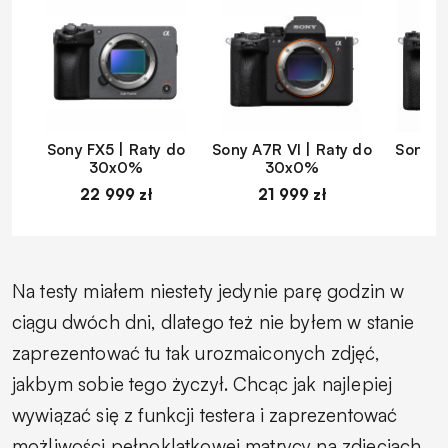
Sony FX5 | Raty do
Sony A7R VI | Raty do
Sony A
30x0%
30x0%
22 999 zł
21 999 zł
1
Na testy miałem niestety jedynie parę godzin w
ciągu dwóch dni, dlatego też nie byłem w stanie
zaprezentować tu tak urozmaiconych zdjęć,
jakbym sobie tego życzył. Chcąc jak najlepiej
wywiązać się z funkcji testera i zaprezentować
możliwości pełnoklatkowej matrycy na zdjęciach,