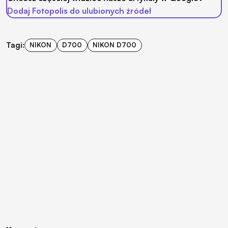
Dodaj Fotopolis do ulubionych źródeł
Tagi:
NIKON
D700
NIKON D700