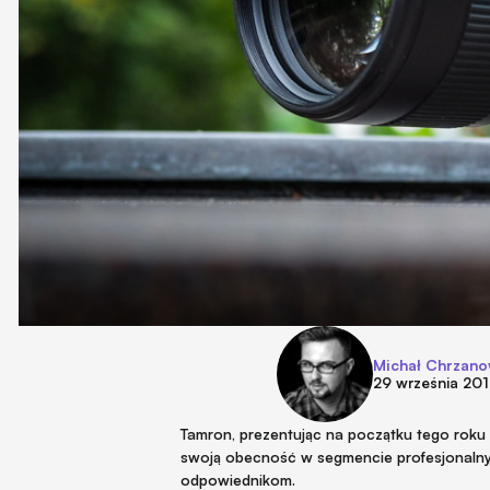
Michał Chrzano
29 września 20
Tamron, prezentując na początku tego rok
swoją obecność w segmencie profesjonaln
odpowiednikom.