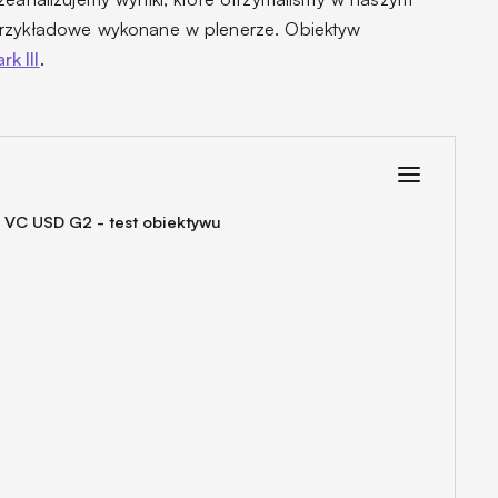
przykładowe wykonane w plenerze. Obiektyw
k III
.
 VC USD G2 - test obiektywu