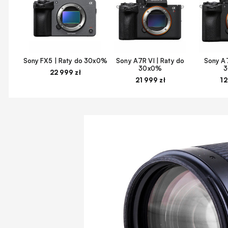
Sony FX5 | Raty do 30x0%
Sony A7R VI | Raty do
Sony A7
30x0%
22 999 zł
21 999 zł
12