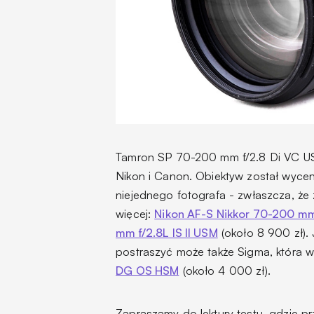
Tamron SP 70-200 mm f/2.8 Di VC US
Nikon i Canon. Obiektyw został wyce
niejednego fotografa - zwłaszcza, że
więcej:
Nikon AF-S Nikkor 70-200 mm
mm f/2.8L IS II USM
(około 8 900 zł)
postraszyć może także Sigma, która 
DG OS HSM
(około 4 000 zł).
Zapraszamy do lektury testu, gdzie pr