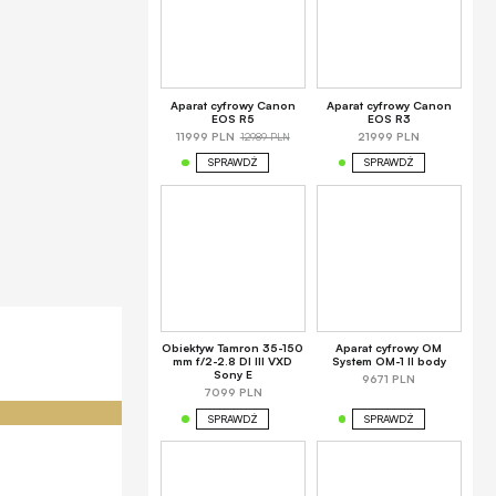
Aparat cyfrowy Canon
Aparat cyfrowy Canon
EOS R5
EOS R3
12989 PLN
11999 PLN
21999 PLN
SPRAWDŹ
SPRAWDŹ
Obiektyw Tamron 35-150
Aparat cyfrowy OM
mm f/2-2.8 DI III VXD
System OM-1 II body
Sony E
9671 PLN
7099 PLN
SPRAWDŹ
SPRAWDŹ