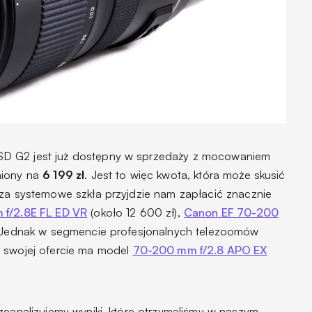
D G2 jest już dostępny w sprzedaży z mocowaniem
niony na
6 199 zł
. Jest to więc kwota, która może skusić
 za systemowe szkła przyjdzie nam zapłacić znacznie
 f/2.8E FL ED VR
(około 12 600 zł),
Canon EF 70-200
. Jednak w segmencie profesjonalnych telezoomów
w swojej ofercie ma model
70-200 mm f/2.8 APO EX
zeanalizujemy wyniki, które otrzymaliśmy w naszym