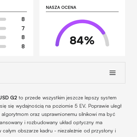
NASZA OCENA
8
7
84
%
8
8
 USD G2
to przede wszystkim jeszcze lepszy system
ć się się wydajnością na poziomie 5 EV. Poprawie uległ
m algorytmom oraz usprawnionemu silnikowi ma być
aawansowany i rozbudowany układ optyczny ma
całym obszarze kadru - niezależnie od przysłony i