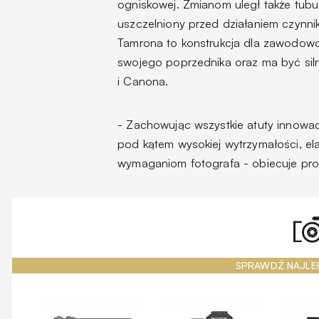
ogniskowej. Zmianom uległ także tubus,
uszczelniony przed działaniem czyn
Tamrona to konstrukcja dla zawodow
swojego poprzednika oraz ma być si
i Canona.
- Zachowując wszystkie atuty innowacy
pod kątem wysokiej wytrzymałości, ela
wymaganiom fotografa
- obiecuje pr
SPRAWDŹ NAJLE