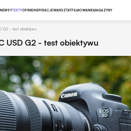
NEWSY
TESTY
OPINIE
INSPIRACJE
WARSZTAT
FILMOWANIE
MAGAZYNY
 G2 - test obiektywu
C USD G2 - test obiektywu