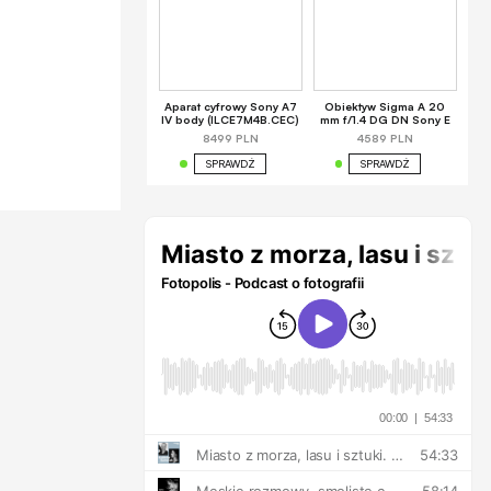
Aparat cyfrowy Sony A7
Obiektyw Sigma A 20
IV body (ILCE7M4B.CEC)
mm f/1.4 DG DN Sony E
8499 PLN
4589 PLN
SPRAWDŹ
SPRAWDŹ