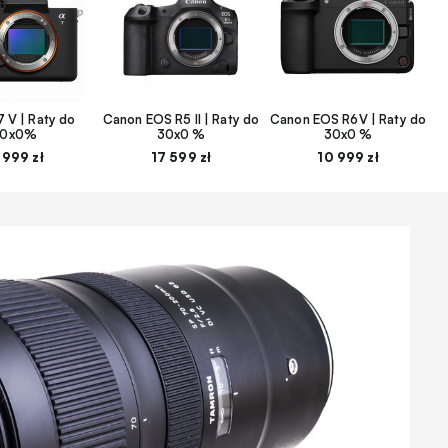
 V | Raty do
Canon EOS R5 II | Raty do
Canon EOS R6V | Raty do
30x0%
30x0 %
30x0 %
 999 zł
17 599 zł
10 999 zł