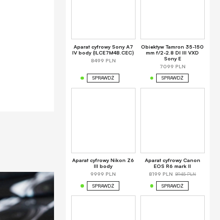
Aparat cyfrowy Sony A7
Obiektyw Tamron 35-150
IV body (ILCE7M4B.CEC)
mm f/2-2.8 DI III VXD
Sony E
8499 PLN
7099 PLN
SPRAWDŹ
SPRAWDŹ
Aparat cyfrowy Nikon Z6
Aparat cyfrowy Canon
III body
EOS R6 mark II
8945 PLN
9999 PLN
8199 PLN
SPRAWDŹ
SPRAWDŹ