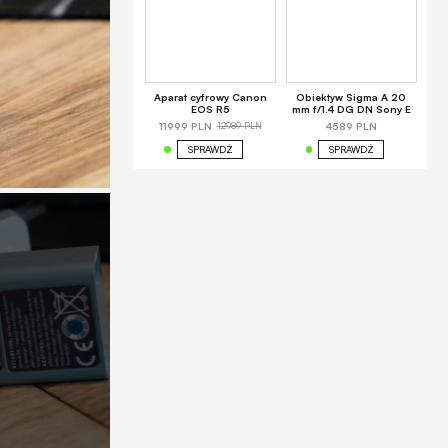
Aparat cyfrowy Canon
Obiektyw Sigma A 20
EOS R5
mm f/1.4 DG DN Sony E
12989 PLN
11999 PLN
4589 PLN
SPRAWDŹ
SPRAWDŹ