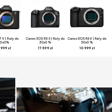
 V | Raty do
Canon EOS R5 II | Raty do
Canon EOS R6V | Raty do
30x0%
30x0 %
30x0 %
 999 zł
17 599 zł
10 999 zł