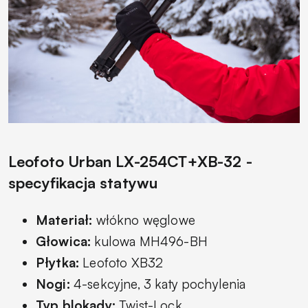
Leofoto Urban LX-254CT+XB-32 -
specyfikacja statywu
Materiał:
włókno węglowe
Głowica:
kulowa MH496-BH
Płytka:
Leofoto XB32
Nogi:
4-sekcyjne, 3 katy pochylenia
Typ blokady:
Twist-Lock