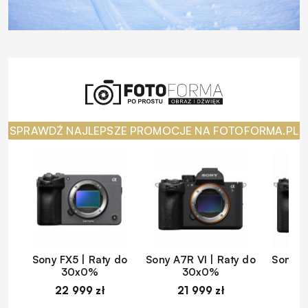
SPRAWDŹ NAJLEPSZE PROMOCJE NA FOTOFORMA.PL
Sony FX5 | Raty do
Sony A7R VI | Raty do
Sony A
30x0%
30x0%
22 999 zł
21 999 zł
1