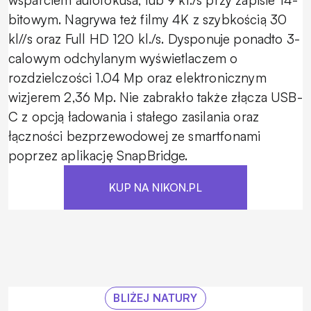
wsparciem autofokusa, lub 9 kl./s przy zapisie 14-
bitowym. Nagrywa też filmy 4K z szybkością 30
kl//s oraz Full HD 120 kl./s. Dysponuje ponadto 3-
calowym odchylanym wyświetlaczem o
rozdzielczości 1.04 Mp oraz elektronicznym
wizjerem 2,36 Mp. Nie zabrakło także złącza USB-
C z opcją ładowania i stałego zasilania oraz
łączności bezprzewodowej ze smartfonami
poprzez aplikację SnapBridge.
KUP NA NIKON.PL
BLIŻEJ NATURY