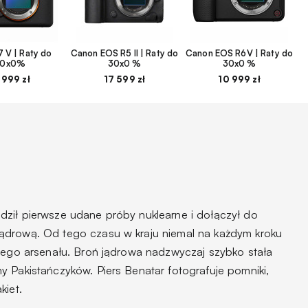
 V | Raty do
Canon EOS R5 II | Raty do
Canon EOS R6V | Raty do
30x0%
30x0 %
30x0 %
 999 zł
17 599 zł
10 999 zł
ził pierwsze udane próby nuklearne i dołączył do
ądrową. Od tego czasu w kraju niemal na każdym kroku
anego arsenału. Broń jądrowa nadzwyczaj szybko stała
y Pakistańczyków. Piers Benatar fotografuje pomniki,
kiet.