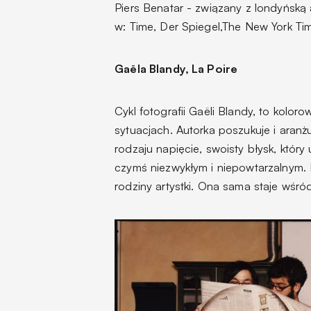
Piers Benatar - związany z londyńską 
w: Time, Der Spiegel,The New York Tim
Gaëla Blandy, La Poire
Cykl fotografii Gaëli Blandy, to kolo
sytuacjach. Autorka poszukuje i aranż
rodzaju napięcie, swoisty błysk, który
czymś niezwykłym i niepowtarzalnym. 
rodziny artystki. Ona sama staje wśród