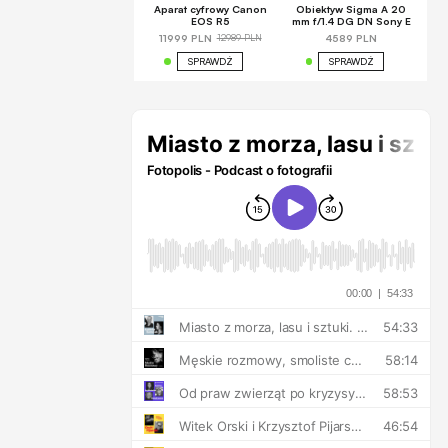
Aparat cyfrowy Canon
Obiektyw Sigma A 20
EOS R5
mm f/1.4 DG DN Sony E
12989 PLN
11999 PLN
4589 PLN
SPRAWDŹ
SPRAWDŹ