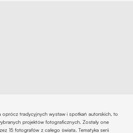
a
oprócz tradycyjnych wystaw i spotkań autorskich, to
wybranych projektów fotograficznych. Zostały one
ez 15 fotografów z całego świata. Tematyka serii