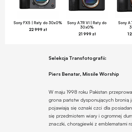
Sony FX5 | Raty do 30x0%
Sony A7R VI | Raty do
Sony A7
30x0%
22 999 zł
21 999 zł
12
Selekcja Transfotografii:
Piers Benatar, Missile Worship
W maju 1998 roku Pakistan przeprowad
grona państw dysponujących bronią j
pojawiają się oznaki czci dla posiad
się przedmiotem wiary i ogromnej dum
znaczki, chorągiewki z emblematami ra