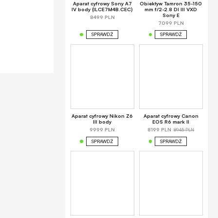
Aparat cyfrowy Sony A7
Obiektyw Tamron 35-150
IV body (ILCE7M4B.CEC)
mm f/2-2.8 DI III VXD
Sony E
8499 PLN
7099 PLN
SPRAWDŹ
SPRAWDŹ
Aparat cyfrowy Nikon Z6
Aparat cyfrowy Canon
III body
EOS R6 mark II
8945 PLN
9999 PLN
8199 PLN
SPRAWDŹ
SPRAWDŹ