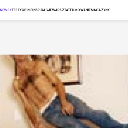
NEWSY
TESTY
OPINIE
INSPIRACJE
WARSZTAT
FILMOWANIE
MAGAZYNY