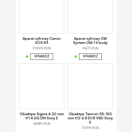
Aparat cyfrowy Canon
Aparat cyfrowy OM
EOS R3
System OM-1 II body
21999 PLN
9671 PLN
SPRAWDŹ
SPRAWDŹ
Obiektyw Sigma A 20 mm
Obiektyw Tamron 35-150
f/1.4 DG DN Sony E
mm f/2-2.8 DI III VXD Sony
E
4589 PLN
7099 PLN