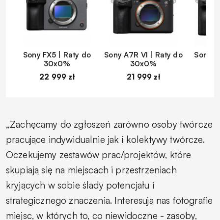
Sony FX5 | Raty do
Sony A7R VI | Raty do
Sony A
30x0%
30x0%
22 999 zł
21 999 zł
1
„Zachęcamy do zgłoszeń zarówno osoby twórcze
pracujące indywidualnie jak i kolektywy twórcze.
Oczekujemy zestawów prac/projektów, które
skupiają się na miejscach i przestrzeniach
kryjących w sobie ślady potencjału i
strategicznego znaczenia. Interesują nas fotografie
miejsc, w których to, co niewidoczne - zasoby,