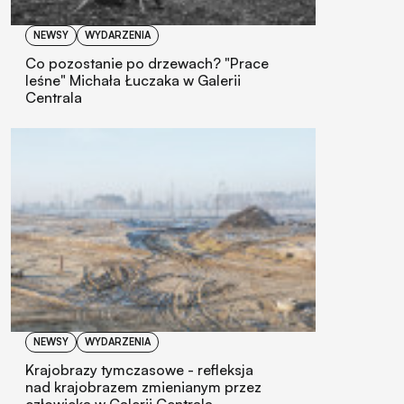
NEWSY
WYDARZENIA
Co pozostanie po drzewach? "Prace
leśne" Michała Łuczaka w Galerii
Centrala
NEWSY
WYDARZENIA
Krajobrazy tymczasowe - refleksja
nad krajobrazem zmienianym przez
człowieka w Galerii Centrala