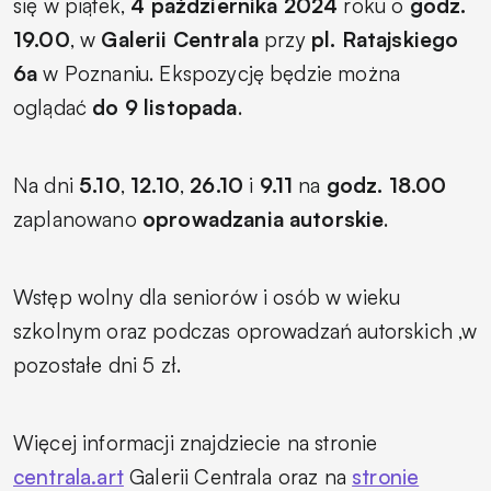
się w piątek,
4 października 2024
roku o
godz.
19.00
, w
Galerii Centrala
przy
pl. Ratajskiego
6a
w Poznaniu. Ekspozycję będzie można
oglądać
do 9 listopada
.
Na dni
5.10
,
12.10
,
26.10
i
9.11
na
godz. 18.00
zaplanowano
oprowadzania autorskie
.
Wstęp wolny dla seniorów i osób w wieku
szkolnym oraz podczas oprowadzań autorskich ,w
pozostałe dni 5 zł.
Więcej informacji znajdziecie na stronie
centrala.art
Galerii Centrala oraz na
stronie