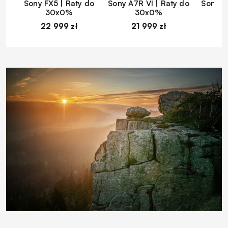
Sony FX5 | Raty do
Sony A7R VI | Raty do
Sony A
30x0%
30x0%
22 999 zł
21 999 zł
1